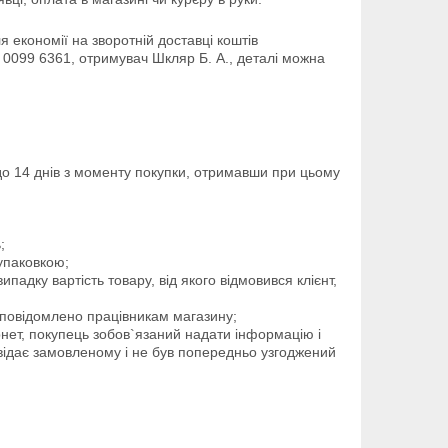
економії на зворотній доставці коштів 
0099 6361, отримувач Шкляр Б. А., деталі можна 
до 14 днів з моменту покупки, отримавши при цьому
;
 упаковкою;
падку вартість товару, від якого відмовився клієнт,
 повідомлено працівникам магазину;
нет, покупець зобов`язаний надати інформацію і
відає замовленому і не був попередньо узгоджений