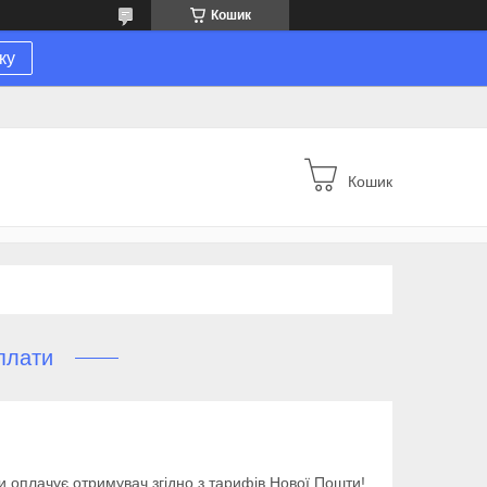
Кошик
ку
Кошик
плати
и оплачує отримувач згідно з тарифів Нової Пошти! 