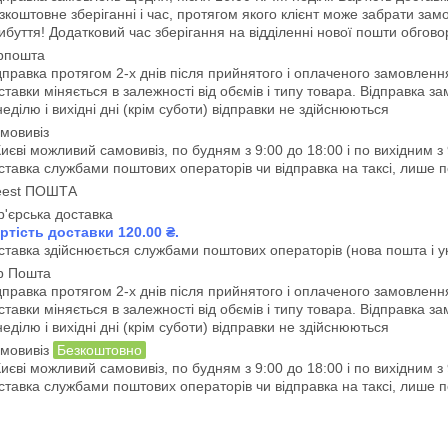
зкоштовне зберіганні і час, протягом якого клієнт може забрати замов
ибуття! Додатковий час зберігання на відділенні нової пошти обго
рпошта
дправка протягом 2-х днів після прийнятого і оплаченого замовлення. 
ставки міняється в залежності від обємів і типу товара. Відправка
неділю і вихідні дні (крім суботи) відправки не здійснюються
мовивіз
Києві можливий самовивіз, по будням з 9:00 до 18:00 і по вихідним з 
ставка службами поштових операторів чи відправка на таксі, лише п
est ПОШТА
р'єрська доставка
ртість доставки 120.00 ₴.
ставка здійснюється службами поштових операторів (нова пошта і ук
р Пошта
дправка протягом 2-х днів після прийнятого і оплаченого замовлення. 
ставки міняється в залежності від обємів і типу товара. Відправка
неділю і вихідні дні (крім суботи) відправки не здійснюються
мовивіз
Безкоштовно
Києві можливий самовивіз, по будням з 9:00 до 18:00 і по вихідним з 
ставка службами поштових операторів чи відправка на таксі, лише п