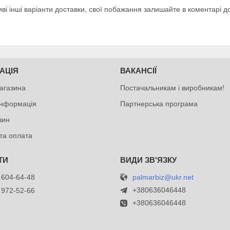
ві інші варіанти доставки, свої побажання залишайте в коментарі 
АЦІЯ
ВАКАНСІЇ
агазина
Постачальникам і виробникам!
інформація
Партнерська програма
зин
та оплата
palmarbiz@ukr.net
 604-64-48
+380636046448
 972-52-66
+380636046448