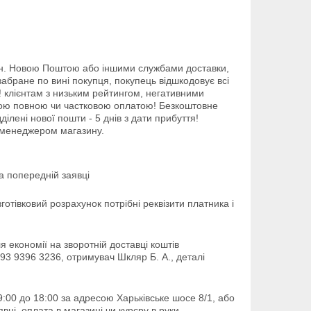
рн. Новою Поштою або іншими службами доставки, 
абране по вині покупця, покупець відшкодовує всі 
 клієнтам з низьким рейтингом, негативними 
ьою повною чи частковою оплатою! Безкоштовне 
ілені нової пошти - 5 днів з дати прибуття! 
з менеджером магазину.
за попередній заявці
тівковий розрахунок потрібні реквізити платника і 
економії на зворотній доставці коштів 
3 9396 3236, отримувач Шкляр Б. А., деталі 
9:00 до 18:00 за адресою Харьківське шосе 8/1, або 
вці, оплата в магазині чи курєру в руки.