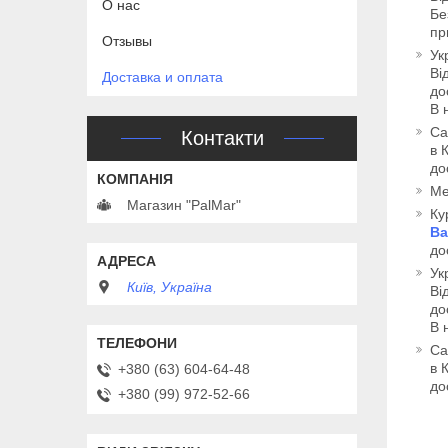
О нас
Бе
пр
Отзывы
Ук
Ві
Доставка и оплата
до
В 
Са
Контакти
в 
до
Me
Магазин "PalMar"
Ку
Ва
до
Ук
Київ, Україна
Ві
до
В 
Са
в 
+380 (63) 604-64-48
до
+380 (99) 972-52-66