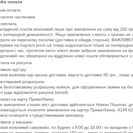
оби оплати
ом-оплата
латити частинами
сляплата
кладений платіж можливий лише при замовленні на суму від 150 г
и попередній домовленості. Якщо замовлення з якоїсь з причин не з
трати на пересилку посилки (доставка в обидві сторони). ВАЖЛИВО!
дгуками на порталі prom.ua товар надсилається тільки за попередн
еріганні і час, протягом якого клієнт може забрати замовлення на відд
датковий час зберігання на відділенні нової пошти обговорюється 
лата на рахунок
тівкою кур'єру
Києві можлива кур єрська доставка, вартість доставки 95 грн., лише 
зготівковий розрахунок
и безготівковому розрахунку комісія, для оформлення заявки на безго
ні куди відправляти рахунок (email).
реказ на карту Приватбанку
и замовленні з інших міст доставка здійснюється Новою Поштою, для 
комендується оплатити замовлення на картку Приватбанку: 4149 629
жна оговорити з представниками магазину.
тівкою у магазині
Києві можливий самовивіз, по буднях з 9:00 до 20:00 і по вихідним з 
рєрська доставка, вартість доставки 150 грн., лише за попередній зая