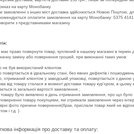
реказ на карту Монобанку
и замовленні з інших міст доставка здійснюється Новою Поштою, для 
комендується оплатити замовлення на карту Монобанку: 5375 4141 
оворити з представниками магазину.
тія:
т має право повернути товар, куплений в нашому магазині в термін 
значну заміну або повернення грошей, при виконанні таких умов:
р не був використаний клієнтом.
р повертається в ідеальному стані, без явних дефектів і пошкоджень
р, отриманий клієнтом у заводській упаковці, повертається з даною
ова від товару сталася в момент доставки товару кур'єром, в цьому ви
ається із загальної вартості замовлення.;
к товару було виявлено в день отримання замовлення, про що було
 поверненні товару покупцями, які отримали замовлення через інтер
вірні фото причини повернення(брак, прислали товар який не відпо
том і т.д. )