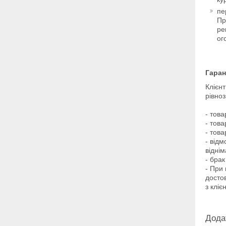
пе
Пр
ре
ог
Гаран
Клієн
рівно
- това
- това
- това
- відм
віднім
- бра
- При
досто
з клієн