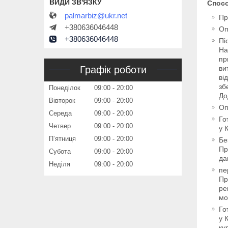
Спос
palmarbiz@ukr.net
Пр
+380636046448
Оп
+380636046448
Пі
На
пр
Графік роботи
ви
ві
зб
Понеділок
09:00
20:00
До
Вівторок
09:00
20:00
Оп
Середа
09:00
20:00
Го
Четвер
09:00
20:00
у 
Пʼятниця
09:00
20:00
Бе
Пр
Субота
09:00
20:00
да
Неділя
09:00
20:00
пе
Пр
ре
мо
Го
у 
ку