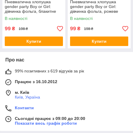
Пневматична хлопушка
Пневматична хлопушка
gender party Boy or Girl:
gender party Boy or Girl:
дівчинка фольга, блакитне
дівчинка фольга, рожеве
конфетті Maxsem, 30 см
конфетті Maxsem, 30 см
В наявності
В наявності
рожевий
блакитний
99
99
₴
₴
198 ₴
198 ₴
Купити
Купити
Про нас
99% позитивних з 619 відгуків за рік
Працює з 16.10.2012
м. Київ
Київ, Україна
Контакти
Сьогодні працює з 09:00 до 20:00
Показати весь графік роботи