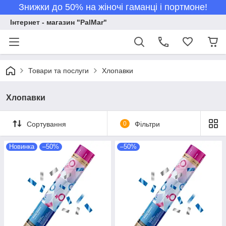
Знижки до 50% на жіночі гаманці і портмоне!
Інтернет - магазин "PalMar"
Товари та послуги
Хлопавки
Хлопавки
Сортування
0
Фільтри
Новинка
–50%
–50%