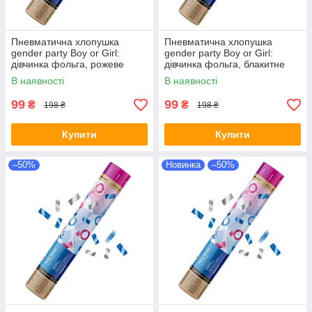
Пневматична хлопушка
Пневматична хлопушка
gender party Boy or Girl:
gender party Boy or Girl:
дівчинка фольга, рожеве
дівчинка фольга, блакитне
конфетті Maxsem, 30 см
конфетті Maxsem, 30 см
В наявності
В наявності
99
99
₴
₴
198 ₴
198 ₴
Купити
Купити
–50%
Новинка
–50%