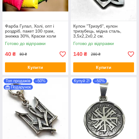
Фарба Гулал, Холі, опт і
Кулон "Тризуб", кулон
роздріб, пакет 100 грам,
тризубець, мідна сталь,
знижка 30%, Краски холи
3,5х2,2х0,2 см.
Готово до відправки
Готово до відправки
40
140
₴
₴
80 ₴
280 ₴
Купити
Купити
Топ продажів
–50%
Купуй 2!
–50%
Подарунок