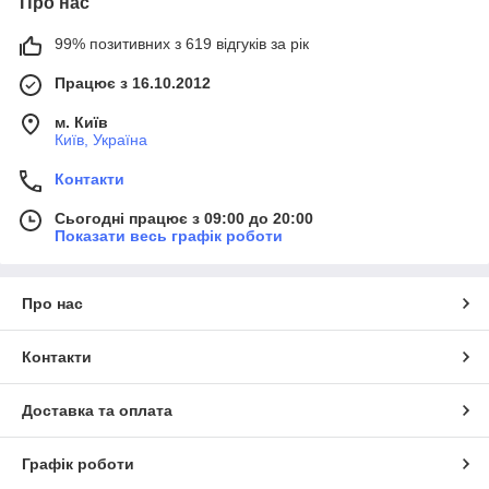
Про нас
99% позитивних з 619 відгуків за рік
Працює з 16.10.2012
Магазин працює:
м. Київ
Київ, Україна
з 9:00 до 20:00 (вихідні з 9:00 до 18:00)
без перерв на обід та вихідних
Контакти
Доставка:
Сьогодні працює з 09:00 до 20:00
Доставка можлива наступними варіантами:
Показати весь графік роботи
1) Нова пошта (передплата, накладений платіж(за умови
часткової передплати));
2) Укр. пошта (передплата);
Про нас
3) Доставка кур'єром (передплата, оплата при отриманні
товару кур'єром);
Контакти
4) Самовивіз (оплата при отриманні товару).
Оплата:
Доставка та оплата
На картку ПриватБанку або МоноБанка, готівкою,
безготівковий розрахунок
Графік роботи
Гарнатіями доставки можуть слугувати відгуки про компанію,