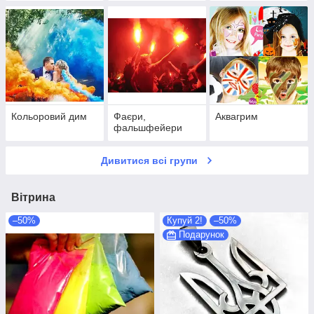
Кольоровий дим
Фаєри,
Аквагрим
фальшфейери
Дивитися всі групи
Вітрина
–50%
Купуй 2!
–50%
Подарунок