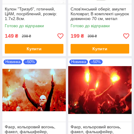
Кулон "Тризуб", готичний,
Слов'янський оберіг, амулет
ЦАМ, посріблений, розмір:
Коловрат, В комплекті шнурок
1.7х2.8см.
довжиною 70 см, метал
Готово до відправки
Готово до відправки
149
199
₴
₴
298 ₴
398 ₴
Купити
Купити
Новинка
–50%
Новинка
–50%
Фаєр, кольоровий вогонь,
Фаєр, кольоровий вогонь,
факел, фальшфейер,
факел, фальшфейер,