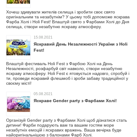
Хочеш здивувати жителів селища і зробити своє свято
оригінальним та незабутнім? У цьому тобі допоможе яскрава
Фарба Холі і Holi Fest! Влаштуй свято з Фарбами Холі до Дня
селища, створи незабутню яскраву атмосферу.
15.08.2021
Яскравий День Незалежності України з Holi
Fest!
Влаштуй фестиваль Holi Fest з Фарбою Холі на День
Незалежності, розфарбуй світ навколо, створи незабутню
яскраву атмосферу. Holi Fest є ятовується надовго, спробуй і
ти, проведи яскравий флешмоб і зроби забаву традиційної у
своєму місті!
05.08.2021
Яскраве Gender party з Фарбами Холі!
Організуй Gender party з Фарбами Холі щоб дізнатися стать
дитини! Фарби подарують вам та вашим гостям море
незабутніх емоцій і яскравих вражень. Ваша вечірка буде
найоригінальнішою з балонами Фарб Холі.