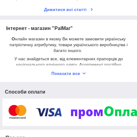
Дивитися всі статті
Інтернет - магазин "PalMar"
О
нлайн магазин в якому Ви можете замовити українську
патріотичну атрибутику, товари українського виробництва і
багато іншого.
У нас знайдеться все, від елементарних прапорців до
національного етнічного одягу. Асортимент постійно
поповнюється, з'являються нові позиції. Навіть якщо Ви не
Показати все
знайдете, те, що шукаєте серед запропонованого товару, не
засмучуйтесь, звертайтесь до адміністрації магазину і ми
неодмінно задовольнимо Вашу потребу.
Способи оплати