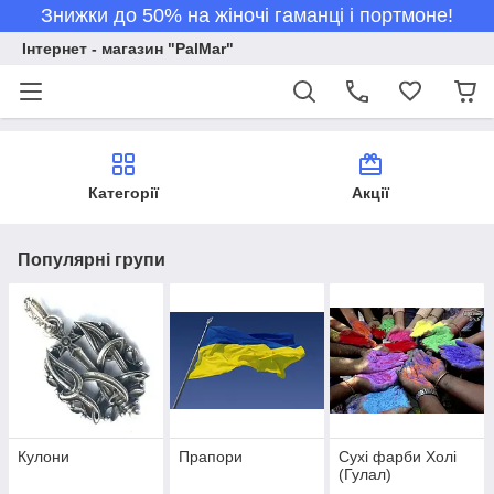
Знижки до 50% на жіночі гаманці і портмоне!
Інтернет - магазин "PalMar"
Категорії
Акції
Популярні групи
Кулони
Прапори
Сухі фарби Холі
(Гулал)