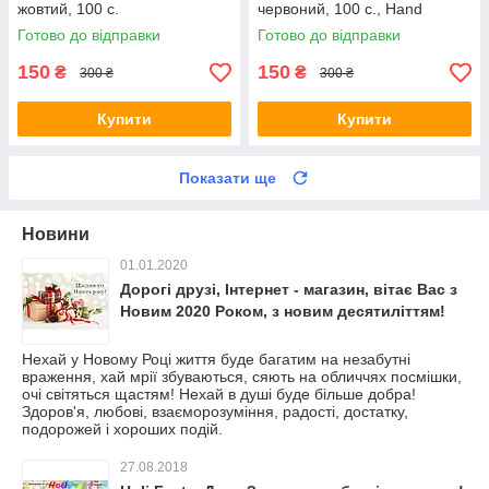
жовтий, 100 с.
червоний, 100 с., Hand
FLARE
Готово до відправки
Готово до відправки
150
150
₴
₴
300 ₴
300 ₴
Купити
Купити
Показати ще
Новини
01.01.2020
Дорогі друзі, Інтернет - магазин, вітає Вас з
Новим 2020 Роком, з новим десятиліттям!
Нехай у Новому Році життя буде багатим на незабутні
враження, хай мрії збуваються, сяють на обличчях посмішки,
очі світяться щастям! Нехай в душі буде більше добра!
Здоров'я, любові, взаєморозуміння, радості, достатку,
подорожей і хороших подій.
27.08.2018