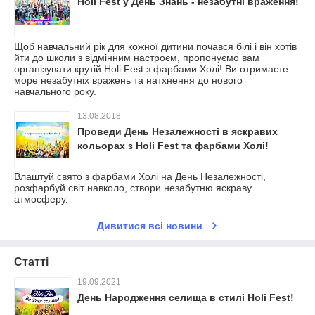
Holi Fest у День Знань - незабутні враження!
Щоб навчальний рік для кожної дитини почався білі і він хотів
йти до школи з відмінним настроєм, пропонуємо вам
організувати крутій Holi Fest з фарбами Холі! Ви отримаєте
море незабутніх вражень та натхнення до нового
навчального року.
13.08.2018
Проведи День Незалежності в яскравих
кольорах з Holi Fest та фарбами Холі!
Влаштуй свято з фарбами Холі на День Незалежності,
розфарбуй світ навколо, створи незабутню яскраву
атмосферу.
Дивитися всі новини
Статті
19.09.2021
День Народження селища в стилі Holi Fest!