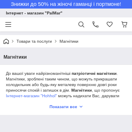
Знижки до 50% на жіночі гаманці і портмоне!
Інтернет - магазин "PalMar"
Товари та послуги
Магнітики
Магнітики
До вашої уваги найрізноманітніші
патріотичні магнітики
.
Магнітики, зроблені таким чином, що можуть прикрашати
холодильник або будь-яку металеву поверхню довгі роки
приносячи спокій і затишок в дім.
Магнітики
, що пропонує
Інтернет-магазин "Hohhol"
можуть надихати Вас, дарувати
чудовий настрій і нагадають Вам про приємні моменти чи
Показати все
місця які ви раніше відвідували!
Обравши магнітики від
Інтернет-магазин "Hohhol"
Ви не
пошкодуєте, адже вони даруватимуть Вам чудовий настрій і
будуть надихаєм на креативні ідеї.