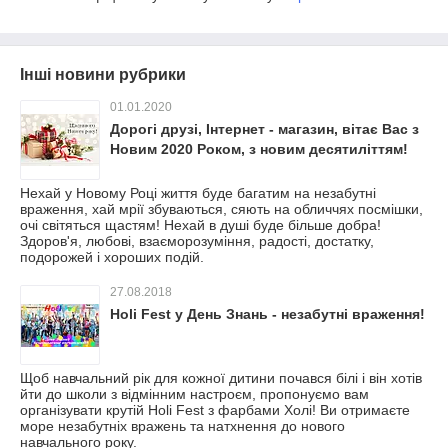
Інші новини рубрики
01.01.2020
Дорогі друзі, Інтернет - магазин, вітає Вас з
Новим 2020 Роком, з новим десятиліттям!
Нехай у Новому Році життя буде багатим на незабутні
враження, хай мрії збуваються, сяють на обличчях посмішки,
очі світяться щастям! Нехай в душі буде більше добра!
Здоров'я, любові, взаєморозуміння, радості, достатку,
подорожей і хороших подій.
27.08.2018
Holi Fest у День Знань - незабутні враження!
Щоб навчальний рік для кожної дитини почався білі і він хотів
йти до школи з відмінним настроєм, пропонуємо вам
організувати крутій Holi Fest з фарбами Холі! Ви отримаєте
море незабутніх вражень та натхнення до нового
навчального року.