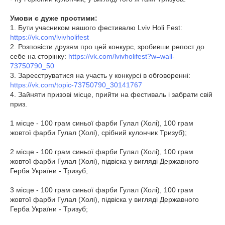
Умови є дуже простими:
1. Бути учасником нашого фестивалю Lviv Holi Fest:
https://vk.com/lvivholifest
2. Розповісти друзям про цей конкурс, зробивши репост до
себе на сторінку:
https://vk.com/lvivholifest?w=wall-
73750790_50
3. Зареєструватися на участь у конкурсі в обговоренні:
https://vk.com/topic-73750790_30141767
4. Зайняти призові місце, прийти на фестиваль і забрати свій
приз.
1 місце - 100 грам синьої фарби Гулал (Холі), 100 грам
жовтої фарби Гулал (Холі), срібний кулончик Тризуб);
2 місце - 100 грам синьої фарби Гулал (Холі), 100 грам
жовтої фарби Гулал (Холі), підвіска у вигляді Державного
Герба України - Тризуб;
3 місце - 100 грам синьої фарби Гулал (Холі), 100 грам
жовтої фарби Гулал (Холі), підвіска у вигляді Державного
Герба України - Тризуб;