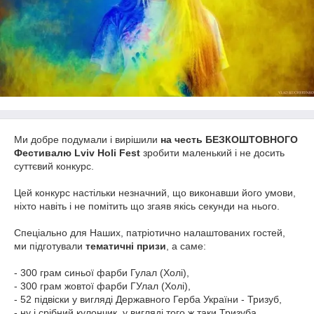
Ми добре подумали і вирішили
на честь БЕЗКОШТОВНОГО
Фестивалю Lviv Holi Fest
зробити маленький і не досить
суттєвий конкурс.
Цей конкурс настільки незначний, що виконавши його умови,
ніхто навіть і не помітить що згаяв якісь секунди на нього.
Спеціально для Наших, патріотично налаштованих гостей,
ми підготували
тематичні призи
, а саме:
- 300 грам синьої фарби Гулал (Холі),
- 300 грам жовтої фарби ГУлал (Холі),
- 52 підвіски у вигляді Державного Герба України - Тризуб,
- ну і срібний кулончик, у вигляді того ж таки Тризуба.