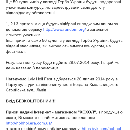
Ще 50 кулончиків у вигляді Герба України будуть подаровані
учасникам конкурсу, які зареєстрували свою долю у
відповідному обговоренні.
1, 2 і 3 призові місця будуть відібрані випадковим чином за
допомогою сервісу
http://www.random.org/
з загальної
кількості учасників.
Інші призи, а саме 50 кулонів у вигляді Герба України, будуть
віддані учасникам, які виконають вимоги конкурсом, на
фестивалі.
Результат конкурсу буде підбито 29.07.2014 року. І в цей же
день названо 3 переможців
Нагадуємо Lviv Holi Fest відбудеться 26 липня 2014 року в
Парку культури та відпочинку імені Богдана Хмельницького,
Стрийська вул., Львів
Вхід БЕЗКОШТОВНИЙ!!!
Призи надані Інтернет - магазином "ХОХОЛ",
з продукцією
якого, Ві можете ознайомитися за посиланням:
http://hohhol.era.com.ua/
а також в офіційному пабліку магазину:
https://vk.com/hohhol