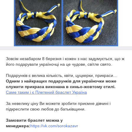
Зовсім незабаром 8 березня і кожен з нас задумується, що ж
його подарувати україночці на це чудове, світле свято.
Подарунків є велика кількість, квіти, цуцкерки, прикраси...
Одним з найкращих подарунків для україночки може
служити прикраса виконана в синьо-жовтому стилі.
Саме таким і є Плетений браслет Україна
За невелику ціну Ви можете зробити приємне дівчині і
підкреслити свою любов до батьківщини.
Замовити браслет можна у
менеджера:
https://vk.com/sorokazavr