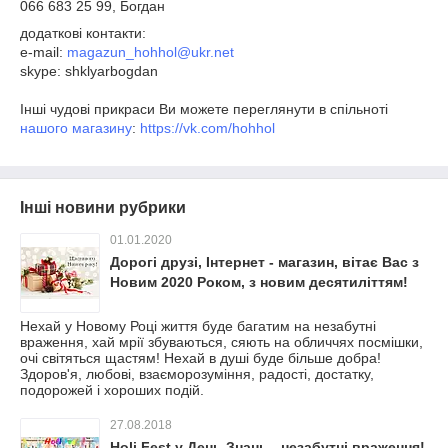
066 683 25 99, Богдан
додаткові контакти:
e-mail:
magazun_hohhol@ukr.net
skype: shklyarbogdan
Інші чудові прикраси Ви можете переглянути в спільноті
нашого магазину
:
https://vk.com/hohhol
Інші новини рубрики
01.01.2020
Дорогі друзі, Інтернет - магазин, вітає Вас з
Новим 2020 Роком, з новим десятиліттям!
Нехай у Новому Році життя буде багатим на незабутні
враження, хай мрії збуваються, сяють на обличчях посмішки,
очі світяться щастям! Нехай в душі буде більше добра!
Здоров'я, любові, взаєморозуміння, радості, достатку,
подорожей і хороших подій.
27.08.2018
Holi Fest у День Знань - незабутні враження!