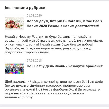
Інші новини рубрики
01.01.2020
Дорогі друзі, Інтернет - магазин, вітає Вас з
Новим 2020 Роком, з новим десятиліттям!
Нехай у Новому Році життя буде багатим на незабутні
враження, хай мрії збуваються, сяють на обличчях посмішки,
очі світяться щастям! Нехай в душі буде більше добра!
Здоров'я, любові, взаєморозуміння, радості, достатку,
подорожей і хороших подій.
27.08.2018
Holi Fest у День Знань - незабутні враження!
Щоб навчальний рік для кожної дитини почався білі і він хотів
йти до школи з відмінним настроєм, пропонуємо вам
організувати крутій Holi Fest з фарбами Холі! Ви отримаєте
море незабутніх вражень та натхнення до нового
навчального року.