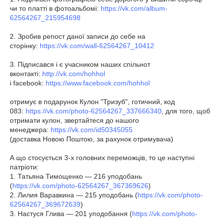
чи то платті в фотоальбомі:
https://vk.com/album-
62564267_215954698
2. Зробив репост даної записи до себе на
сторінку:
https://vk.com/wall-62564267_10412
3. Підписався і є учасником наших спільнот
вконтакті:
http://vk.com/hohhol
і facebook:
https://www.facebook.com/hohhol
отримує в подарунок Кулон "Тризуб", готичний, код
083:
https://vk.com/photo-62564267_337666340
, для того, щоб
отримати кулон, звертайтеся до нашого
менеджера:
https://vk.com/id50345055
(доставка Новою Поштою, за рахунок отримувача)
А що стосується 3-х головних переможців, то це наступні
патріоти:
1. Татьяна Тимощенко ― 216 уподобань
(
https://vk.com/photo-62564267_367369626
)
2. Лилия Варавкина ― 215 уподобань (
https://vk.com/photo-
62564267_369672639
)
3. Настуся Глива ― 201 уподобання (
https://vk.com/photo-