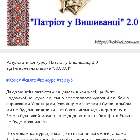
Результати конкурсу Патріот у Вишиванці 2.0
від Інтернет-магазина "ХОХОЛ"
#Хохол
#свято
#конкурс
#тризуб
Дякуємо всім патріотам за участь в конкурсі, це було
надзвичайно, дуже приємно переглядати чудовий альбом з
справжніми Українцями, Українцями з великої букви, альбом
ми не будемо видаляти і всі бажаючі зможуть переглянути
його в будь який момент, але додавати в альбом фото більше
не буде можливості.
По умовам конкурса, кожен, хто виконав всі умови, а саме:
1. Поділився фотографією себе дорогого у вишитій сорочці