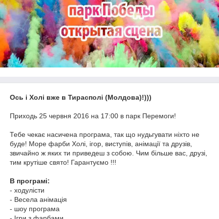
Ось і Холі вже в Тирасполі (Молдова)!)))
Приходь 25 червня 2016 на 17:00 в парк Перемоги!
Тебе чекає насичена програма, так що нудьгувати ніхто не
буде! Море фарби Холі, ігор, виступів, анімації та друзів,
звичайно ж яких ти приведеш з собою. Чим більше вас, друзі,
тим крутіше свято! Гарантуємо !!!
В програмі:
- ходулісти
- Весела анімація
- шоу програма
- Ігри з фарбами