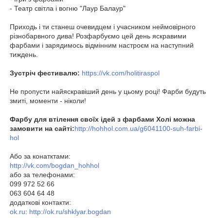
- Театр світла і вогню "Лаур Балаур"
Приходь і ти станеш очевидцем і учасником неймовірного
різнобарвного дива! Розфарбуємо цей день яскравими
фарбами і зарядимось відмінним настроєм на наступний
тиждень.
Зустріч фестивалю:
https://vk.com/holitiraspol
Не пропусти найяскравіший день у цьому році! Фарби будуть
змиті, моменти - ніколи!
Фарбу для втілення своїх ідей з фарбами Холі можна
замовити на сайті:
http://hohhol.com.ua/g6041100-suh-farbi-
hol
Або за конатктами:
http://vk.com/bogdan_hohhol
або за телефонами:
099 972 52 66
063 604 64 48
додаткові контакти:
ok.ru
:
http://ok.ru/shklyar.bogdan