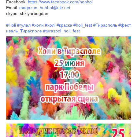
Facebook:
https://www.facebook.com/hohhol
Email:
magazun_hohhol@ukr.net
skype: shklyarbogdan
#Holi
#гулал
#холи
#холі
#краска
#holi_fest
#Тирасполь
#фест
иваль_Тирасполе
#turaspol_holi_fest