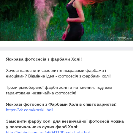
Яскрава фотосесія з фарбами Холі!
Хочеш наповнити своє життя яскравими фарбами і
емоціями? Відмінна ідея - фотосесія з фарбами холі!
Трохи різнобарвної фарби холі та натхнення, тоді вам
гарантована незвичайна фотосесія!
Яскраві фотосесії з Фарбами Холі в співтоваристві:
https://vk.com/kraski_holi
Замовити фарбу холі для незвичайної фотосесії можна
у постачальника сухих фарб Холі:
http://hohhol.com.ua/g6041100-suh-farbi-hol