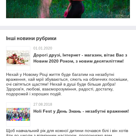
Інші новини рубрики
01.01.2020
Дорогі друзі, Інтернет - магазин, вітає Вас з
Новим 2020 Роком, з новим десятиліттям!
Нехай у Новому Році життя буде багатим на незабутні
враження, хай мрії збуваються, сяють на обличчях посмішки,
очі світяться щастям! Нехай в душі буде більше добра!
Здоров'я, любові, взаєморозуміння, радості, достатку,
подорожей і хороших подій.
27.08.2018
Holi Fest у День Знань - незабутні враження!
Щоб навчальний рік для кожної дитини почався білі і він хотів
йти до школи з відмінним настроєм, пропонуємо вам