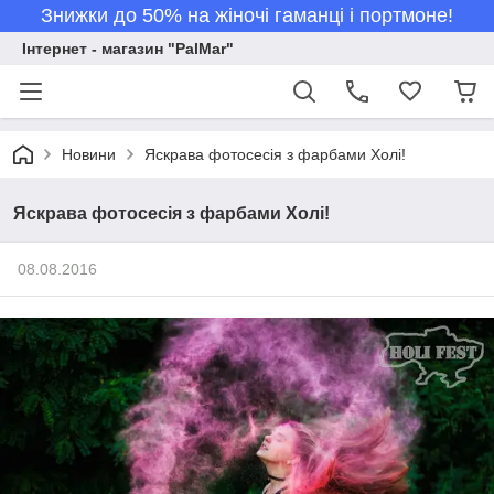
Знижки до 50% на жіночі гаманці і портмоне!
Інтернет - магазин "PalMar"
Новини
Яскрава фотосесія з фарбами Холі!
Яскрава фотосесія з фарбами Холі!
08.08.2016