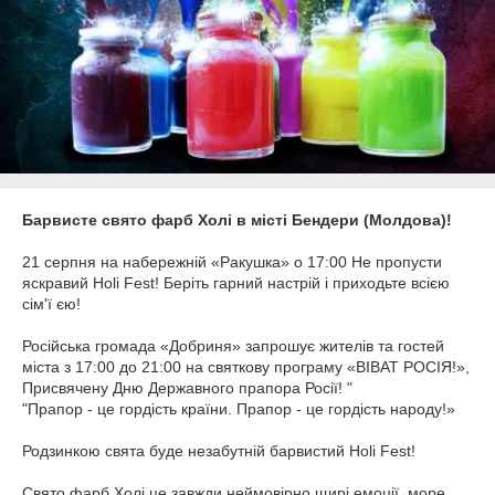
Барвисте свято фарб Холі в місті Бендери (Молдова)!
21 серпня на набережній «Ракушка» о 17:00 Не пропусти
яскравий Holi Fest! Беріть гарний настрій і приходьте всією
сім'ї єю!
Російська громада «Добриня» запрошує жителів та гостей
міста з 17:00 до 21:00 на святкову програму «ВІВАТ РОСІЯ!»,
Присвячену Дню Державного прапора Росії! "
"Прапор - це гордість країни. Прапор - це гордість народу!»
Родзинкою свята буде незабутній барвистий Holi Fest!
Свято фарб Холі це завжди неймовірно щирі емоції, море