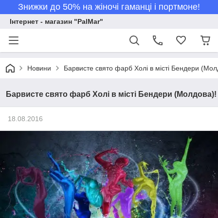
Знижки до 50% на жіночі гаманці і портмоне!
Інтернет - магазин "PalMar"
Новини
Барвисте свято фарб Холі в місті Бендери (Мол
Барвисте свято фарб Холі в місті Бендери (Молдова)!
18.08.2016