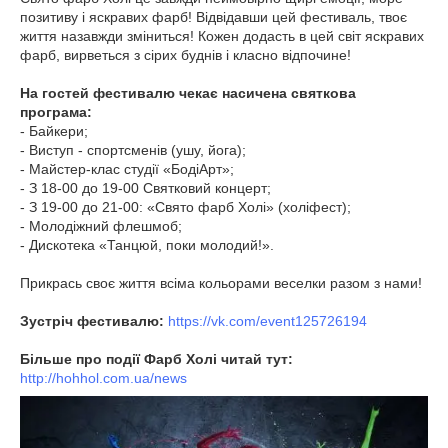
позитиву і яскравих фарб! Відвідавши цей фестиваль, твоє
життя назавжди зміниться! Кожен додасть в цей світ яскравих
фарб, вирветься з сірих буднів і класно відпочине!
На гостей фестивалю чекає насичена святкова
програма:
- Байкери;
- Виступ - спортсменів (ушу, йога);
- Майстер-клас студії «БодіАрт»;
- З 18-00 до 19-00 Святковий концерт;
- З 19-00 до 21-00: «Свято фарб Холі» (холіфест);
- Молодіжний флешмоб;
- Дискотека «Танцюй, поки молодий!».
Прикрась своє життя всіма кольорами веселки разом з нами!
Зустріч фестивалю:
https://vk.com/event125726194
Більше про події Фарб Холі читай тут:
http://hohhol.com.ua/news