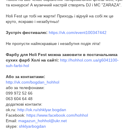
та конкурси! А музичний настрій створять DJ і MC "ZARAZA".
Holi Fest це тобі не жарти! Приходь і відчуй на собі як це
круто, яскраво і незабутньо!
Зустріч фестивалю:
https://vk.com/event100347442
Не пропусти найяскравіше і незабутня подія літа!
Фарбу для Holi Fest можна замовити в постачальника
сухих фарб Холі на сайті:
http://hohhol.com.ua/g6041100-
suh-farbi-hol
Або за контактами:
http://vk.com/bogdan_hohhol
або за телефонами:
099 972 52 66
063 604 64 48
додаткові контакти:
ok.ru:
http://ok.ru/shklyar.bogdan
Facebook:
https://www.facebook.com/hohhol
Email:
magazun_hohhol@ukr.net
skype:
shklyarbogdan