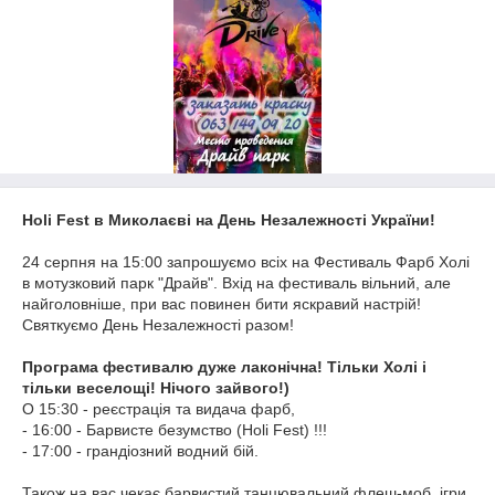
Holi Fest в Миколаєві на День Незалежності України!
24 серпня на 15:00 запрошуємо всіх на Фестиваль Фарб Холі
в мотузковий парк "Драйв". Вхід на фестиваль вільний, але
найголовніше, при вас повинен бити яскравий настрій!
Святкуємо День Незалежності разом!
Програма фестивалю дуже лаконічна! Тільки Холі і
тільки веселощі! Нічого зайвого!)
О 15:30 - реєстрація та видача фарб,
- 16:00 - Барвисте безумство (Holi Fest) !!!
- 17:00 - грандіозний водний бій.
Також на вас чекає барвистий танцювальний флеш-моб, ігри