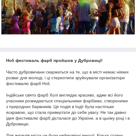
Holi фестиваль фарб пройшов у Дубровиці!
Часто дубровичани скаржаться на те, що в місті немає ніяких
розваг для молоді, і ці стереотипи зруйнували організатори
фестивалю фарб Holi.
Індійське свято фарб Холі виглядає красиво, адже всі його
учасники розкидаються спеціальними фарбами, створеними
з природних барвників. Ця подія в Індії була настільки
яскравою, що стала привертати до себе увагу. Не так давно
ідея фестивалю фарб дісталася до України, а в цьому році і в
Дубровицю.
Для жителів міста це були неймовірні емоції. Кілька сотень