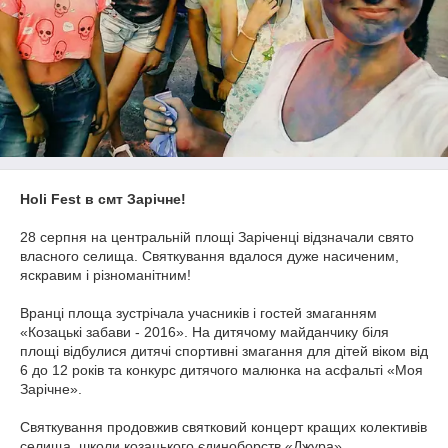
Holi Fest в смт Зарічне!
28 серпня на центральній площі Заріченці відзначали свято
власного селища. Святкування вдалося дуже насиченим,
яскравим і різноманітним!
Вранці площа зустрічала учасників і гостей змаганням
«Козацькі забави - 2016». На дитячому майданчику біля
площі відбулися дитячі спортивні змагання для дітей віком від
6 до 12 років та конкурс дитячого малюнка на асфальті «Моя
Зарічне».
Святкування продовжив святковий концерт кращих колективів
селища, школи козацького єдиноборств «Джура»,