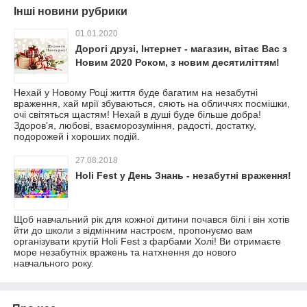
Інші новини рубрики
01.01.2020
Дорогі друзі, Інтернет - магазин, вітає Вас з
Новим 2020 Роком, з новим десятиліттям!
Нехай у Новому Році життя буде багатим на незабутні
враження, хай мрії збуваються, сяють на обличчях посмішки,
очі світяться щастям! Нехай в душі буде більше добра!
Здоров'я, любові, взаєморозуміння, радості, достатку,
подорожей і хороших подій.
27.08.2018
Holi Fest у День Знань - незабутні враження!
Щоб навчальний рік для кожної дитини почався білі і він хотів
йти до школи з відмінним настроєм, пропонуємо вам
організувати крутій Holi Fest з фарбами Холі! Ви отримаєте
море незабутніх вражень та натхнення до нового
навчального року.