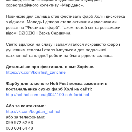
хореографічного колективу «Меріданс».
Новинкою дня селища став фестиваль фарб Холі і дискотека
з діджеєм. Молодь і дітвора стали активними учасниками
розваг на "Фестивалі фарб". Також гостей свята розважали
відомі DZIDZIO і Вєрка Сердючка.
Свято вдалося на славу і запам'яталося яскравістю фарб і
душевним теплом і стало імпульсом для подальшої
натхненної та плідної роботи на благо рідного селища.
Детальніше про фестиваль в смт Зарічне:
https://vk.com/kolirfest_zarichne
Фарбу для власного Holi Fest можна замовити в
постачальника сухих фарб Холі на сайті:
http://hohhol.com.ua/g6041100-suh-farbi-hol
Або за контактами:
http://vk.com/bogdan_hohhol
або за телефонами:
099 972 52 66
063 604 64 48