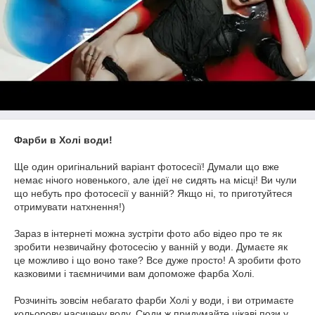
Фарби в Холі води!
Ще один оригінальний варіант фотосесії! Думали що вже
немає нічого новенького, але ідеї не сидять на місці! Ви чули
що небуть про фотосесії у ванній? Якщо ні, то приготуйтеся
отримувати натхнення!)
Зараз в інтернеті можна зустріти фото або відео про те як
зробити незвичайну фотосесію у ванній у води. Думаєте як
це можливо і що воно таке? Все дуже просто! А зробити фото
казковими і таємничими вам допоможе фарба Холі.
Розчиніть зовсім небагато фарби Холі у води, і ви отримаєте
кольорову насичену воду. Сюди ж придумайте цікаві пози у