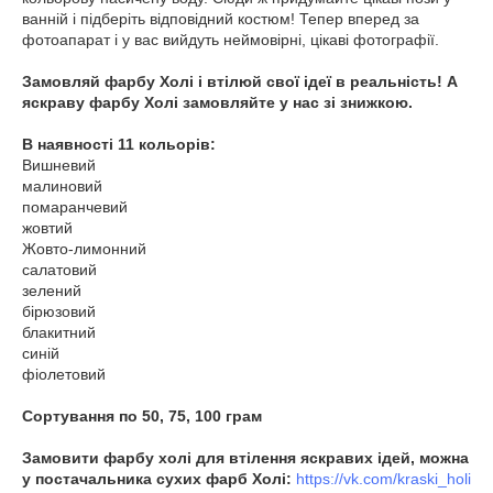
ванній і підберіть відповідний костюм! Тепер вперед за
фотоапарат і у вас вийдуть неймовірні, цікаві фотографії.
Замовляй фарбу Холі і втілюй свої ідеї в реальність! А
яскраву фарбу Холі замовляйте у нас зі знижкою.
В наявності 11 кольорів:
Вишневий
малиновий
помаранчевий
жовтий
Жовто-лимонний
салатовий
зелений
бірюзовий
блакитний
синій
фіолетовий
Сортування по 50, 75, 100 грам
Замовити фарбу холі для втілення яскравих ідей, можна
у постачальника сухих фарб Холі:
https://vk.com/kraski_holi