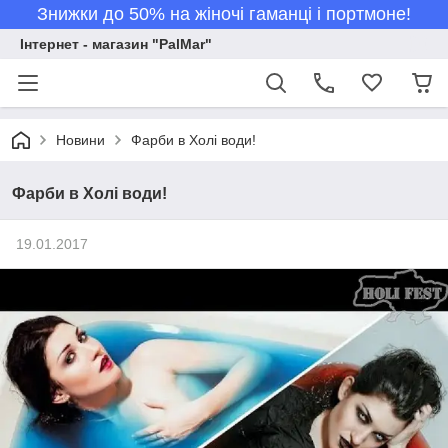
Знижки до 50% на жіночі гаманці і портмоне!
Інтернет - магазин "PalMar"
Новини
Фарби в Холі води!
Фарби в Холі води!
19.01.2017