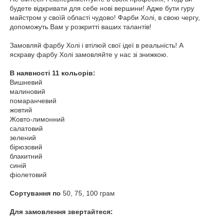
будете відкривати для себе нові вершини! Адже бути гуру
майстром у своїй області чудово! Фарби Холі, в свою чергу,
допоможуть Вам у розкритті ваших талантів!
Замовляй фарбу Холі і втілюй свої ідеї в реальність! А
яскраву фарбу Холі замовляйте у нас зі знижкою.
В наявності 11 кольорів:
Вишневий
малиновий
помаранчевий
жовтий
Жовто-лимонний
салатовий
зелений
бірюзовий
блакитний
синій
фіолетовий
Сортування по
50, 75, 100 грам
Для замовлення звертайтеся: