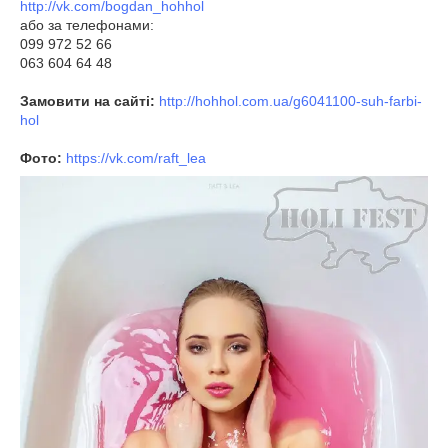
http://vk.com/bogdan_hohhol
або за телефонами:
099 972 52 66
063 604 64 48
Замовити на сайті:
http://hohhol.com.ua/g6041100-suh-farbi-
hol
Фото:
https://vk.com/raft_lea