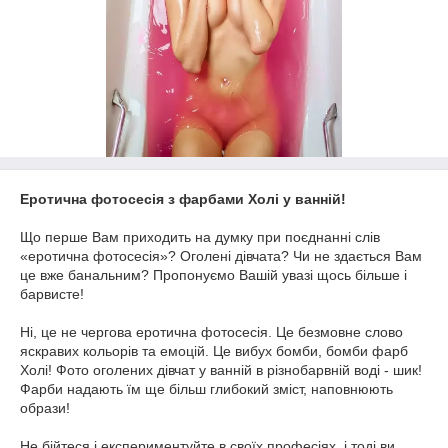
Еротична фотосесія з фарбами Холі у ванній!
Що перше Вам приходить на думку при поєднанні слів
«еротична фотосесія»? Оголені дівчата? Чи не здається Вам
це вже банальним? Пропонуємо Вашій увазі щось більше і
барвисте!
Ні, це не чергова еротична фотосесія. Це безмовне слово
яскравих кольорів та емоцій. Це вибух бомби, бомби фарб
Холі! Фото оголених дівчат у ванній в різнобарвній воді - шик!
Фарби надають їм ще більш глибокий зміст, наповнюють
образи!
Не бійтеся і експериментуйте в своїх професіях, і тоді ви