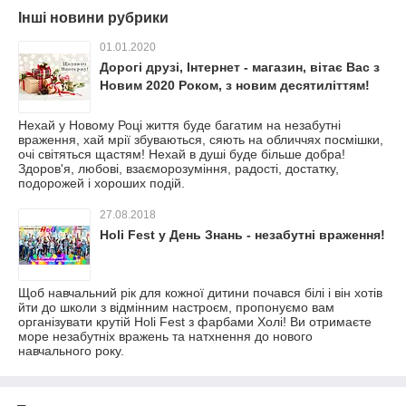
Інші новини рубрики
01.01.2020
Дорогі друзі, Інтернет - магазин, вітає Вас з
Новим 2020 Роком, з новим десятиліттям!
Нехай у Новому Році життя буде багатим на незабутні
враження, хай мрії збуваються, сяють на обличчях посмішки,
очі світяться щастям! Нехай в душі буде більше добра!
Здоров'я, любові, взаєморозуміння, радості, достатку,
подорожей і хороших подій.
27.08.2018
Holi Fest у День Знань - незабутні враження!
Щоб навчальний рік для кожної дитини почався білі і він хотів
йти до школи з відмінним настроєм, пропонуємо вам
організувати крутій Holi Fest з фарбами Холі! Ви отримаєте
море незабутніх вражень та натхнення до нового
навчального року.