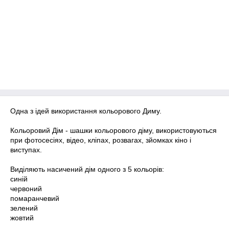
Одна з ідей використання кольорового Диму.
Кольоровий Дім - шашки кольорового діму, використовуються
при фотосесіях, відео, кліпах, розвагах, зйомках кіно і
виступах.
Виділяють насичений дім одного з 5 кольорів:
синій
червоний
помаранчевий
зелений
жовтий