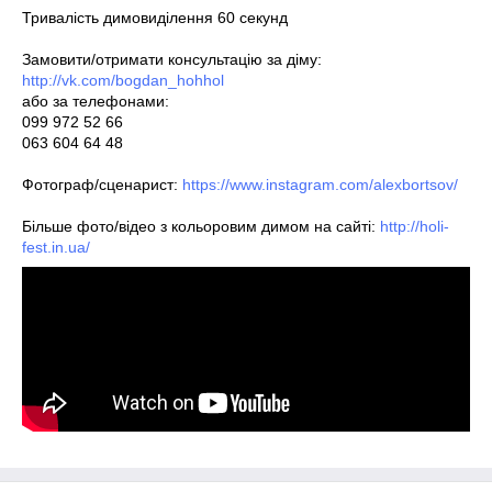
Тривалість димовиділення 60 секунд
Замовити/отримати консультацію за діму:
http://vk.com/bogdan_hohhol
або за телефонами:
099 972 52 66
063 604 64 48
Фотограф/сценарист:
https://www.instagram.com/alexbortsov/
Більше фото/відео з кольоровим димом на сайті:
http://holi-
fest.in.ua/