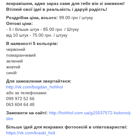
яскравішим, адже зараз саме для тебе він зі знижкою!
Втілюй свої ідеї в реальність і даруй радість!
Роздрібна ціна, всього:
99.00 грн / штуку
Оптові ціни:
- 5 і більше штук - 85.00 грн. / Штуку
від 10 штук - 75.00 грн. / штуку
В наявності 5 кольорів:
червоний
помаранчевий
зелений
жовтий
синій
Для замовлення звертайтеся:
http://vk.com/bogdan_hohhol
або за телефонами:
099 972 52 66
063 604 64 48
Замовити на сайті:
http://hohhol.com.ua/g15537572-kolorovij-
dim
Більше ідей для яскравих фотосесій в співтоваристві:
https://vk.com/kraski_holi