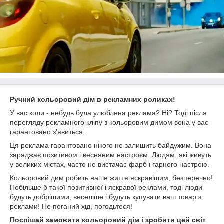
Ручний кольоровий дім в рекламних роликах!
У вас коли - небудь була улюблена реклама? Ні? Тоді після
перегляду рекламного кліпу з кольоровим димом вона у вас
гарантовано з'явиться.
Ця реклама гарантовано нікого не залишить байдужим. Вона
заряджає позитивом і весняним настроєм. Людям, які живуть
у великих містах, часто не вистачає фарб і гарного настрою.
Кольоровий дим робить наше життя яскравішим, безперечно!
Побільше б такої позитивної і яскравої реклами, тоді люди
будуть добрішими, веселіше і будуть купувати ваш товар з
реклами! Не поганий хід, погодьтеся!
Поспішай замовити кольоровий дім і зробити цей світ