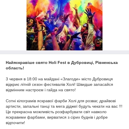
Найяскравіше свято Holi Fest в Дубровиці, Рівненська
область!
3 червня в 18:00 на майдані «Злагоди» місто Дубровиця
відкриє літній сезон фестивалів Холі! Швидше запасайся
відмінним настроєм і гайда на свято!
Сотні кілограмів яскравої фарби Холі для розваг, драйвові
артисти, запальні танці та мега діджеї будуть чекати на вас !!!
Це прекрасна можливість розфарбувати світ навколо
яскравими фарбами, вирватися з сірих буднів і добре
відпочити!