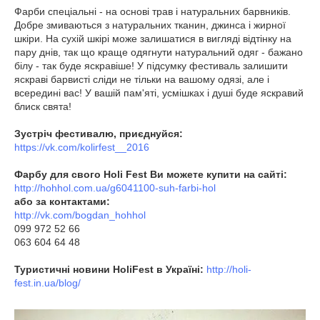
Фарби спеціальні - на основі трав і натуральних барвників.
Добре змиваються з натуральних тканин, джинса і жирної
шкіри. На сухій шкірі може залишатися в вигляді відтінку на
пару днів, так що краще одягнути натуральний одяг - бажано
білу - так буде яскравіше! У підсумку фестиваль залишити
яскраві барвисті сліди не тільки на вашому одязі, але і
всередині вас! У вашій пам'яті, усмішках і душі буде яскравий
блиск свята!
Зустріч фестивалю, приєднуйся:
https://vk.com/kolirfest__2016
Фарбу для свого Holi Fest Ви можете купити на сайті:
http://hohhol.com.ua/g6041100-suh-farbi-hol
або за контактами:
http://vk.com/bogdan_hohhol
099 972 52 66
063 604 64 48
Туристичні новини HoliFest в Україні:
http://holi-
fest.in.ua/blog/