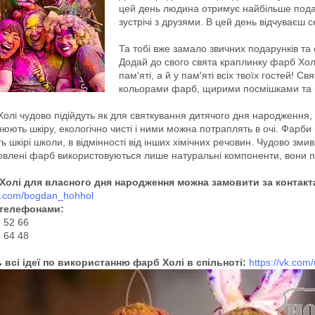
цей день людина отримує найбільше подар
зустрічі з друзями. В цей день відчуваєш
Та тобі вже замало звичних подарунків т
Додай до свого свята краплинку фарб Холі 
пам'яті, а й у пам'яті всіх твоїх гостей! 
кольорами фарб, щирими посмішками та 
олі чудово підійдуть як для святкування дитячого дня народження, т
юють шкіру, екологічно чисті і ними можна потраплять в очі. Фарби 
ь шкірі школи, в відмінності від інших хімічних речовин. Чудово зми
овлені фарб використовуються лише натуральні компоненти, вони п
Холі для власного дня народження можна замовити за контак
vk.com/bogdan_hohhol
 телефонами:
2 52 66
 64 48
 всі ідеї по використанню фарб Холі в спільноті:
https://vk.com/