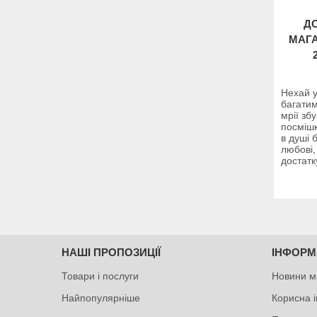
ДО
МАГА
Нехай у
багатим
мрії зб
посмішк
в душі 
любові,
достатк
НАШІ ПРОПОЗИЦІЇ
ІНФОРМ
Товари і послуги
Новини м
Найпопулярніше
Корисна 