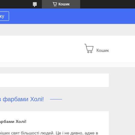
Кошик
ку
Кошик
з фарбами Холі!
арбами Холі!
ших свят більшості людей. Це і не дивно, адже в