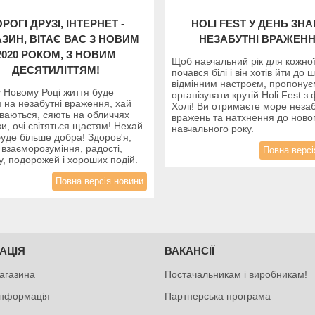
РОГІ ДРУЗІ, ІНТЕРНЕТ -
HOLI FEST У ДЕНЬ ЗНА
ЗИН, ВІТАЄ ВАС З НОВИМ
НЕЗАБУТНІ ВРАЖЕНН
2020 РОКОМ, З НОВИМ
Щоб навчальний рік для кожно
ДЕСЯТИЛІТТЯМ!
почався білі і він хотів йти до 
відмінним настроєм, пропону
 Новому Році життя буде
організувати крутій Holi Fest 
 на незабутні враження, хай
Холі! Ви отримаєте море незаб
уваються, сяють на обличчях
вражень та натхнення до ново
и, очі світяться щастям! Нехай
навчального року.
буде більше добра! Здоров'я,
 взаєморозуміння, радості,
Повна версі
у, подорожей і хороших подій.
Повна версія новини
АЦІЯ
ВАКАНСІЇ
агазина
Постачальникам і виробникам!
інформація
Партнерська програма