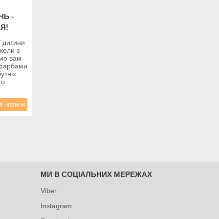
НЬ -
Я!
ї дитини
школи з
ємо вам
з фарбами
утніх
го
я новини
МИ В СОЦІАЛЬНИХ МЕРЕЖАХ
Viber
Instagram