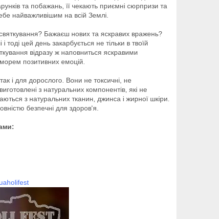
унків та побажань, її чекають приємні сюрпризи та
 себе найважливішим на всій Землі.
а святкування? Бажаєш нових та яскравих вражень?
і тоді цей день закарбується не тільки в твоїй
Святкування відразу ж наповниться яскравими
морем позитивних емоцій.
ак і для дорослого. Вони не токсичні, не
виготовлені з натуральних компонентів, які не
ваються з натуральних тканин, джинса і жирної шкіри.
овністю безпечні для здоров'я.
тами:
uaholifest