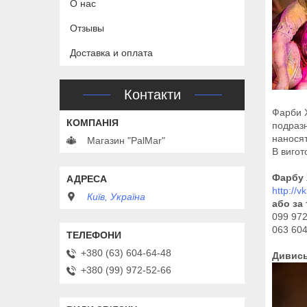
О нас
Отзывы
Доставка и оплата
Контакти
Фарби Х
подразн
наносят
Магазин "PalMar"
В вигот
Фарбу 
http://
Київ, Україна
або за
099 97
063 604
+380 (63) 604-64-48
Дивись
+380 (99) 972-52-66