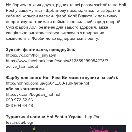
Не барись та клич друзів, рідних та всі разом завітайте на Holi
Fest у вашому місті! Щоб знову насолодитись та ввібрати в
себе всі кольори веселки фарб Холі! Відчути їх позитивну
енергетику та отримати неймовірно сильний заряд енергії!
Сухі фарби Холі безпечні для вашого здоров'я, адже
спеціально виготовляються виключно з природних
компонентів! Фарби легко відпираються з одягу.
Зустріч фестивалю, приєднуйся:
https://vk.com/holi_snyatyn
https://www.facebook.com/events/313859299084278/?
active_tab=about
Фарбу для свого Holi Fest Ви можете купити на сайті:
http://hohhol.com.ua/g6041100-suh-farbi-hol
або за контактами:
http://vk.com/bogdan_hohhol
099 972 52 66
063 604 64 48
Туристичні новини HoliFest в Україні:
http://holi-
fest.in.ua/blog/