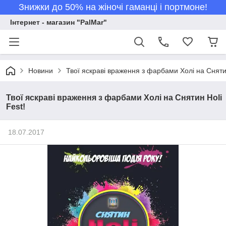
Знижки до 50% на жіночі гаманці і портмоне!
Інтернет - магазин "PalMar"
Новини
Твої яскраві враження з фарбами Холі на Снятин
Твої яскраві враження з фарбами Холі на Снятин Holi
Fest!
18.07.2017