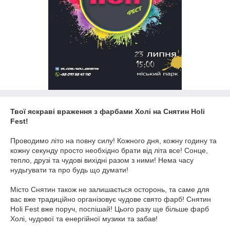
Твої яскраві враження з фарбами Холі на Снятин Holi
Fest!
Проводимо літо на повну силу! Кожного дня, кожну годину та
кожну секунду просто необхідно брати від літа все! Сонце,
тепло, друзі та чудові вихідні разом з ними! Нема часу
нудьгувати та про будь що думати!
Місто Снятин також не залишається осторонь, та саме для
вас вже традиційно організовує чудове свято фарб! Снятин
Holi Fest вже поруч, поспішай! Цього разу ще більше фарб
Холі, чудової та енергійної музики та забав!