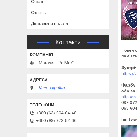
О нас
Отзывы
Доставка и оплата
Контакти
Повен с
пам’ята
Магазин "PalMar"
Зустрі
https://
Фарбу 
Київ, Україна
або за
http://
099 97
063 60
+380 (63) 604-64-48
Інші фе
+380 (99) 972-52-66