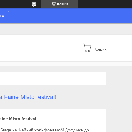
Кошик
ку
Кошик
Faine Misto festival!
ne Misto festival!
in Stage на Файний холі-флешмоб! Долучись до