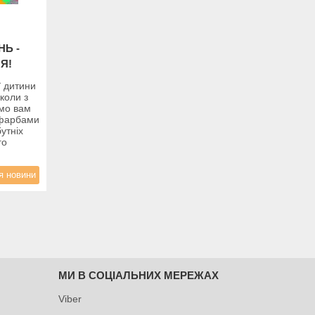
НЬ -
Я!
ї дитини
школи з
ємо вам
з фарбами
утніх
го
я новини
МИ В СОЦІАЛЬНИХ МЕРЕЖАХ
Viber