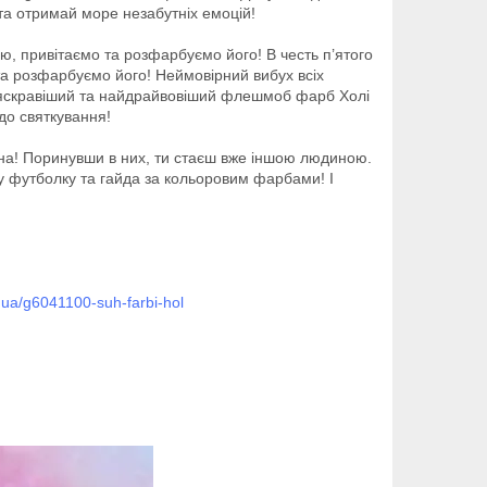
а отримай море незабутніх емоцій!
ю, привітаємо та розфарбуємо його! В честь п’ятого
а розфарбуємо його! Неймовірний вибух всіх
айяскравіший та найдрайвовіший флешмоб фарб Холі
 до святкування!
ана! Поринувши в них, ти стаєш вже іншою людиною.
лу футболку та гайда за кольоровим фарбами! І
.ua/g6041100-suh-farbi-hol