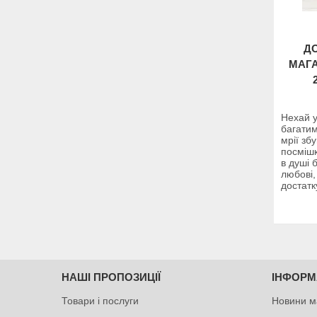
ДО
МАГА
Нехай у
багатим
мрії зб
посмішк
в душі 
любові,
достатк
НАШІ ПРОПОЗИЦІЇ
ІНФОРМ
Товари і послуги
Новини м