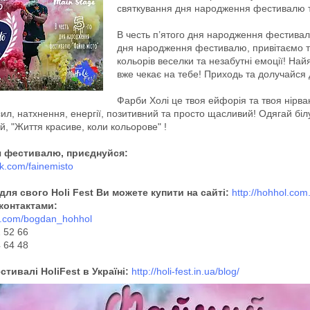
святкування дня народження фестивалю т
В честь п’ятого дня народження фестивал
дня народження фестивалю, привітаємо т
кольорів веселки та незабутні емоції! Н
вже чекає на тебе! Приходь та долучайся
Фарби Холі це твоя ейфорія та твоя нірв
ил, натхнення, енергії, позитивний та просто щасливий! Одягай бі
й, "Життя красиве, коли кольорове" !
ч фестивалю, приєднуйся:
vk.com/fainemisto
для свого Holi Fest Ви можете купити на сайті:
http://hohhol.com
 контактами:
vk.com/bogdan_hohhol
2 52 66
4 64 48
стивалі HoliFest в Україні:
http://holi-fest.in.ua/blog/