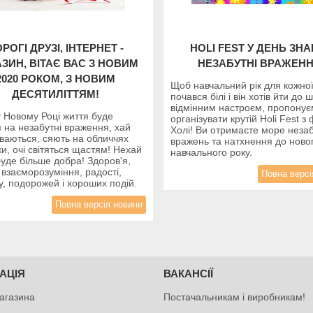
РОГІ ДРУЗІ, ІНТЕРНЕТ -
HOLI FEST У ДЕНЬ ЗНА
ЗИН, ВІТАЄ ВАС З НОВИМ
НЕЗАБУТНІ ВРАЖЕНН
2020 РОКОМ, З НОВИМ
Щоб навчальний рік для кожно
ДЕСЯТИЛІТТЯМ!
почався білі і він хотів йти до 
відмінним настроєм, пропону
 Новому Році життя буде
організувати крутій Holi Fest 
 на незабутні враження, хай
Холі! Ви отримаєте море незаб
уваються, сяють на обличчях
вражень та натхнення до ново
и, очі світяться щастям! Нехай
навчального року.
буде більше добра! Здоров'я,
 взаєморозуміння, радості,
Повна версі
у, подорожей і хороших подій.
Повна версія новини
АЦІЯ
ВАКАНСІЇ
агазина
Постачальникам і виробникам!