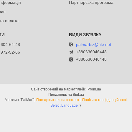
інформація
Партнерська програма
зин
та оплата
palmarbiz@ukr.net
 604-64-48
+380636046448
 972-52-66
+380636046448
Сайт створений на маркетплейсі
Prom.ua
Продавець на Bigl.ua
Магазин "PalMar" |
Поскаржитися на контент
|
Політика конфіденційності
Select Language
▼