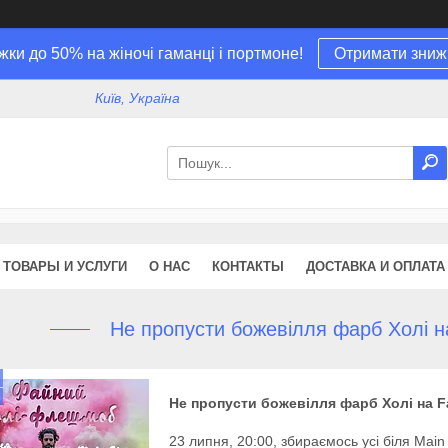
жки до 50% на жіночі гаманці і портмоне!
Отримати зниж
Київ, Україна
ТОВАРЫ И УСЛУГИ
О НАС
КОНТАКТЫ
ДОСТАВКА И ОПЛАТА
Не пропусти божевілля фарб Холі на 
Не пропусти божевілля фарб Холі на Fai
23 липня, 20:00, збираємось усі біля Ma