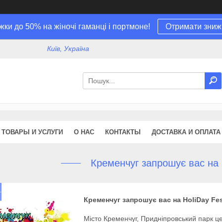
жки до 50% на жіночі гаманці і портмоне!
Отримати зниж
Київ, Україна
ТОВАРЫ И УСЛУГИ
О НАС
КОНТАКТЫ
ДОСТАВКА И ОПЛАТА
Кременчуг запрошує вас на H
Кременчуг запрошує вас на HoliDay Fes
Місто Кременчуг, Придніпровський парк це