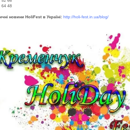
 52 66
 64 48
чні новини HoliFest в Україні:
http://holi-fest.in.ua/blog/