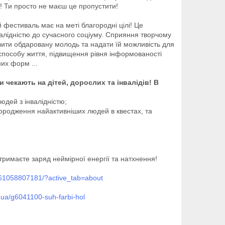
! Ти просто не маєш це пропустити!
й фестиваль має на меті благородні цілі! Це
валідністю до сучасного соціуму. Сприяння творчому
вити обдаровану молодь та надати їй можливість для
 способу життя, підвищення рівня інформованості
них форм ...
 чекають на дітей, дорослих та інвалідів! В
людей з інвалідністю;
городження найактивніших людей в квестах, та
отримаєте заряд неймірної енергії та натхнення!
061058807181/?active_tab=about
.ua/g6041100-suh-farbi-hol