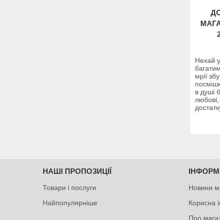
ДО
МАГА
Нехай у
багатим
мрії зб
посмішк
в душі 
любові,
достатк
НАШІ ПРОПОЗИЦІЇ
ІНФОРМ
Товари і послуги
Новини м
Найпопулярніше
Корисна 
Про мага