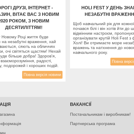
РОГІ ДРУЗІ, ІНТЕРНЕТ -
HOLI FEST У ДЕНЬ ЗНА
ЗИН, ВІТАЄ ВАС З НОВИМ
НЕЗАБУТНІ ВРАЖЕНН
2020 РОКОМ, З НОВИМ
Щоб навчальний рік для кожно
ДЕСЯТИЛІТТЯМ!
почався білі і він хотів йти до 
відмінним настроєм, пропону
 Новому Році життя буде
організувати крутій Holi Fest 
 на незабутні враження, хай
Холі! Ви отримаєте море незаб
уваються, сяють на обличчях
вражень та натхнення до ново
и, очі світяться щастям! Нехай
навчального року.
буде більше добра! Здоров'я,
 взаєморозуміння, радості,
Повна версі
у, подорожей і хороших подій.
Повна версія новини
АЦІЯ
ВАКАНСІЇ
агазина
Постачальникам і виробникам!
інформація
Партнерська програма
зин