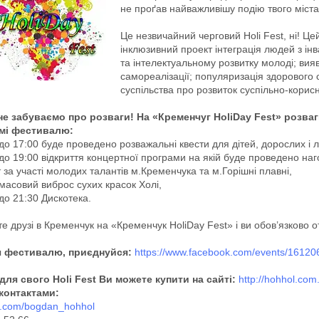
не проґав найважливішу подію твого міста
Це незвичайний черговий Holi Fest, ні! Це
інклюзивний проект інтеграція людей з ін
та інтелектуальному розвитку молоді; вия
самореалізації; популяризація здорового
суспільства про розвиток суспільно-корис
не забуваємо про розваги! На «Кременчуг HoliDay Fest» розваги
мі фестивалю:
 до 17:00 буде проведено розважальні квести для дітей, дорослих і 
 до 19:00 відкриття концертної програми на якій буде проведено на
 за участі молодих талантів м.Кременчука та м.Горішні плавні,
 масовий виброс сухих красок Холі,
 до 21:30 Дискотека.
те друзі в Кременчук на «Кременчук HoliDay Fest» і ви обов’язково 
ч фестивалю, приєднуйся:
https://www.facebook.com/events/1612
для свого Holi Fest Ви можете купити на сайті:
http://hohhol.com
 контактами:
vk.com/bogdan_hohhol