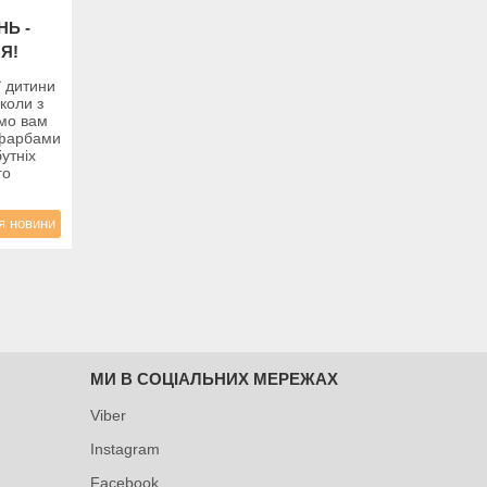
НЬ -
Я!
ї дитини
школи з
ємо вам
з фарбами
утніх
го
я новини
МИ В СОЦІАЛЬНИХ МЕРЕЖАХ
Viber
Instagram
Facebook