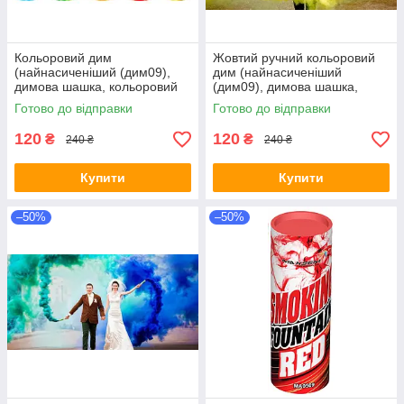
Кольоровий дим
Жовтий ручний кольоровий
(найнасиченіший (дим09),
дим (найнасиченіший
димова шашка, кольоровий
(дим09), димова шашка,
дим, 45 сек., Цветные
кольоровий дим, 45 сек.
Готово до відправки
Готово до відправки
дымовые шашки
120
120
₴
₴
240 ₴
240 ₴
Купити
Купити
–50%
–50%