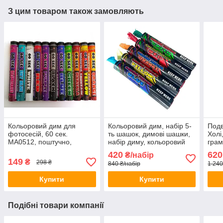
З цим товаром також замовляють
Кольоровий дим для
Кольоровий дим, набір 5-
Подв
фотосесій, 60 сек.
ть шашок, димові шашки,
Холі
MA0512, поштучно,
набір диму, кольоровий
грам
Кольоровий дим для
дим
420
620
₴/набір
фотосесій, Кольорові
149
₴
298 ₴
840 ₴/набір
1 240
димові шашки
Купити
Купити
Подібні товари компанії