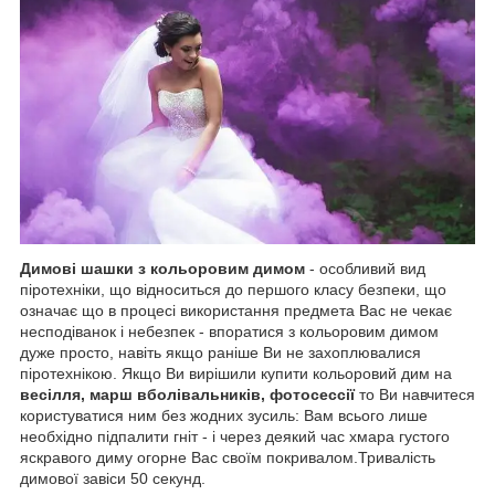
Димові шашки з кольоровим димом
- особливий вид
піротехніки, що відноситься до першого класу безпеки, що
означає що в процесі використання предмета Вас не чекає
несподіванок і небезпек - впоратися з кольоровим димом
дуже просто, навіть якщо раніше Ви не захоплювалися
піротехнікою. Якщо Ви вирішили купити кольоровий дим на
весілля, марш вболівальників, фотосессії
то Ви навчитеся
користуватися ним без жодних зусиль: Вам всього лише
необхідно підпалити гніт - і через деякий час хмара густого
яскравого диму огорне Вас своїм покривалом.Тривалість
димової завіси 50 секунд.