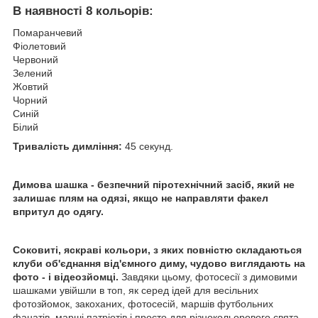
В наявності 8 кольорів:
Помаранчевий
Фіолетовий
Червоний
Зелений
Жовтий
Чорний
Синій
Білий
Тривалість димління:
45 секунд.
Димова шашка - безпечний піротехнічний засіб, який не
залишає плям на одязі, якщо не направляти факел
впритул до одягу.
Соковиті, яскраві кольори, з яких повністю складаються
клуби об'єднання від'ємного диму, чудово виглядають на
фото - і відеозйомці.
Завдяки цьому, фотосесії з димовими
шашками увійшли в топ, як серед ідей для весільних
фотозйомок, закоханих, фотосесій, маршів футбольних
фанатів, марші патріотів і просто для різнокольорового свята.