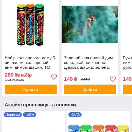
Набір кольорового диму 3-
Зелений кольоровий дим
Ручн
ри шашки, кольоровий
середньої насиченості,
дим,
дим, димові шашки, ТМ
Димова шашка, зелена,
руко
Maxsem, Кольоровий дим
довга рукоятка, 60 секунд
Чор
280
₴/набір
для фотосесій
149
149
₴
298 ₴
560 ₴/набір
Купити
Купити
Акційні пропозиції та новинки
Новинка
–50%
–50%