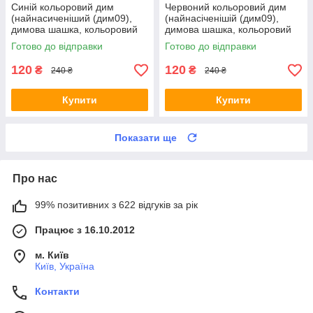
Синій кольоровий дим
Червоний кольоровий дим
(найнасиченіший (дим09),
(найнасіченішій (дим09),
димова шашка, кольоровий
димова шашка, кольоровий
дим, 45 сек.
дим, 45 сек., Maxem
Готово до відправки
Готово до відправки
120
120
₴
₴
240 ₴
240 ₴
Купити
Купити
Показати ще
Про нас
99% позитивних з 622 відгуків за рік
Працює з 16.10.2012
м. Київ
Київ, Україна
Контакти