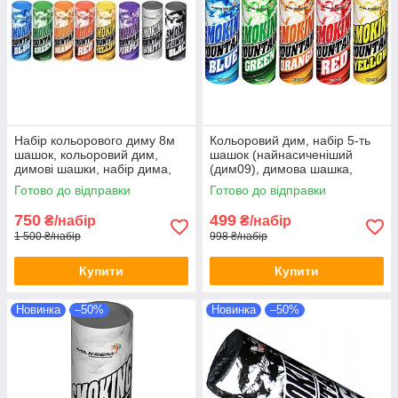
Набір кольорового диму 8м
Кольоровий дим, набір 5-ть
шашок, кольоровий дим,
шашок (найнасиченіший
димові шашки, набір дима,
(дим09), димова шашка,
Кольорові димові шашки
кольоровий дим, 45 сек.
Готово до відправки
Готово до відправки
750
499
₴/набір
₴/набір
1 500 ₴/набір
998 ₴/набір
Купити
Купити
Новинка
–50%
Новинка
–50%