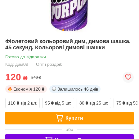
Фіолетовий кольоровий дим, димова шашка,
45 секунд, Кольорові димові шашки
Готово до відправки
Код: дим09
Опт і роздріб
120
₴
240 ₴
Економія
120 ₴
Залишилось
46 днів
110 ₴
від 2 шт.
95 ₴
від 5 шт.
80 ₴
від 25 шт.
75 ₴
від 50
Купити
або