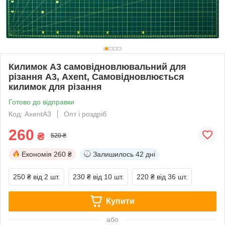
Килимок A3 самовідновлювальний для
різання А3, Axent, Самовідновлюється
килимок для різання
Готово до відправки
Код: AxentA3
Опт і роздріб
260
₴
520 ₴
Економія
260 ₴
Залишилось
42 дні
250 ₴
від 2 шт.
230 ₴
від 10 шт.
220 ₴
від 36 шт.
Купити
або