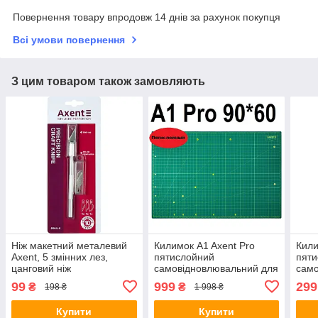
Повернення товару впродовж 14 днів за рахунок покупця
Всі умови повернення
З цим товаром також замовляють
Ніж макетний металевий
Килимок A1 Axent Pro
Кили
Axent, 5 змінних лез,
пятислойний
пят
цанговий ніж
самовідновлювальний для
само
різання А1,
різа
99
999
299
₴
₴
198 ₴
1 998 ₴
Самовосстанавливающийся
Сам
коврик для резки
ковр
Купити
Купити