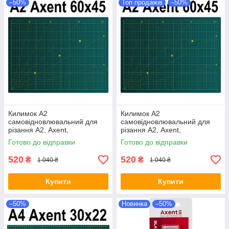
–50%
Топ продажів
–50%
Килимок A2
Килимок A2
самовідновлювальний для
самовідновлювальний для
різання А2, Axent,
різання А2, Axent,
двосторонній,
Самовосстанавливающийся
Готово до відправки
Готово до відправки
Самовідновлюється килимок
коврик для резки
для різання
520
520
₴
₴
1 040 ₴
1 040 ₴
Купити
Купити
–50%
Новинка
–50%