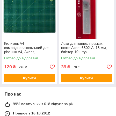
Килимок A4
Леза для канцелярських
самовідновлювальний для
ножів Axent 6802-A, 18 мм,
різання А4, Axent,
блістер 10 штук
Самовідновлюється килимок
Готово до відправки
Готово до відправки
для різання
120
39
₴
₴
240 ₴
78 ₴
Купити
Купити
Про нас
99% позитивних з 618 відгуків за рік
Працює з 16.10.2012