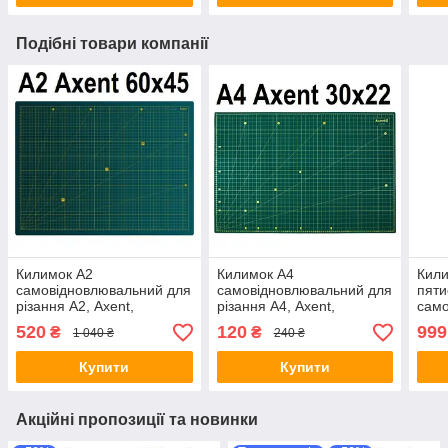
Подібні товари компанії
Килимок A2
Килимок A4
Кили
самовідновлювальний для
самовідновлювальний для
пят
різання А2, Axent,
різання А4, Axent,
само
двосторонній,
Самовідновлюється
різа
520
120
999
₴
₴
1 040 ₴
240 ₴
Самовідновлюється
килимок для різання
Сам
килимок для різання
ковр
Купити
Купити
Акційні пропозиції та новинки