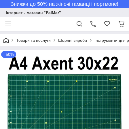
Знижки до 50% на жіночі гаманці і портмоне!
Інтернет - магазин "PalMar"
Товари та послуги
Шкіряні вироби
Інструменти для р
–50%