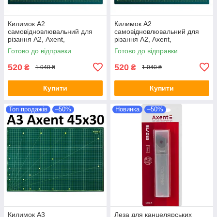
Килимок A2
Килимок A2
самовідновлювальний для
самовідновлювальний для
різання А2, Axent,
різання А2, Axent,
двосторонній,
Самовосстанавливающийся
Готово до відправки
Готово до відправки
Самовідновлюється килимок
коврик для резки
для різання
520
520
₴
₴
1 040 ₴
1 040 ₴
Купити
Купити
Топ продажів
–50%
Новинка
–50%
Килимок A3
Леза для канцелярських