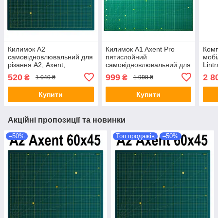
Килимок A2
Килимок A1 Axent Pro
Комп
самовідновлювальний для
пятислойний
мобі
різання А2, Axent,
самовідновлювальний для
Lint
двосторонній,
різання А1,
LTE 
520
999
2 8
₴
₴
1 040 ₴
1 998 ₴
Самовідновлюється
Самовосстанавливающийся
дБі 
килимок для різання
коврик для резки
Купити
Купити
Акційні пропозиції та новинки
–50%
Топ продажів
–50%