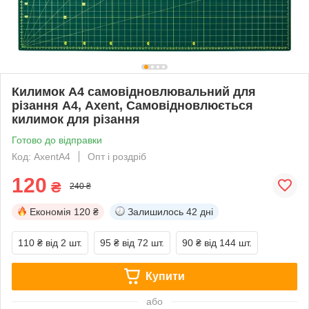
Килимок A4 самовідновлювальний для
різання А4, Axent, Самовідновлюється
килимок для різання
Готово до відправки
Код: AxentA4
Опт і роздріб
120
₴
240 ₴
Економія
120 ₴
Залишилось
42 дні
110 ₴
від 2 шт.
95 ₴
від 72 шт.
90 ₴
від 144 шт.
Купити
або