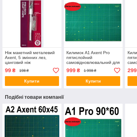
Ніж макетний металевий
Килимок A1 Axent Pro
Кили
Axent, 5 змінних лез,
пятислойний
пят
цанговий ніж
самовідновлювальний для
само
різання А1,
різа
99
999
299
₴
₴
198 ₴
1 998 ₴
Самовосстанавливающийся
Сам
коврик для резки
ковр
Купити
Купити
Подібні товари компанії