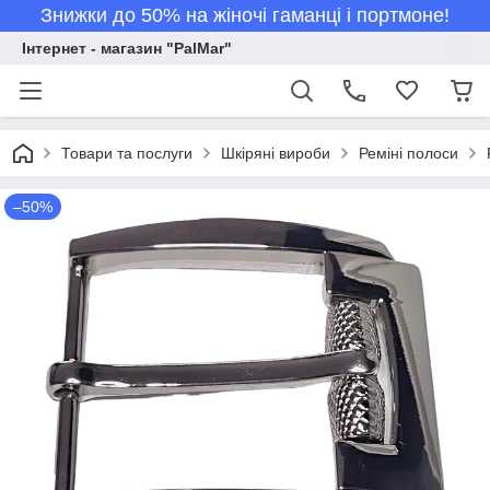
Знижки до 50% на жіночі гаманці і портмоне!
Інтернет - магазин "PalMar"
Товари та послуги
Шкіряні вироби
Реміні полоси
–50%