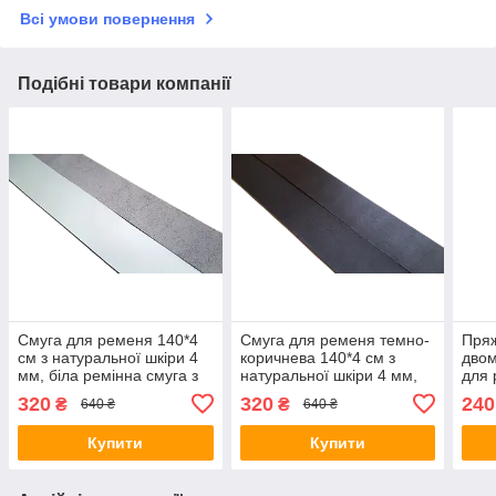
Всі умови повернення
Подібні товари компанії
Смуга для ременя 140*4
Смуга для ременя темно-
Пряж
см з натуральної шкіри 4
коричнева 140*4 см з
двом
мм, біла ремінна смуга з
натуральної шкіри 4 мм,
для 
натуральної шкіри
ремінна полоса 1400*40
320
320
240
₴
₴
640 ₴
640 ₴
1400*40 мм, біла
мм, темно-коричнева
Купити
Купити