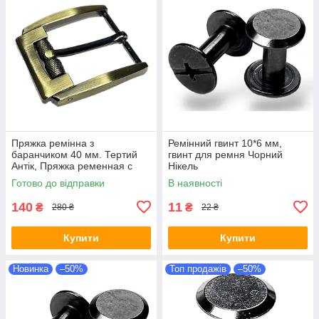
Пряжка ремінна з
Ремінний гвинт 10*6 мм,
баранчиком 40 мм. Тертий
гвинт для ремня Чорний
Антік, Пряжка ременная с
Нікель
барашком 40 мм. Тертый
Готово до відправки
В наявності
Антик
140
11
₴
₴
280 ₴
22 ₴
Купити
Купити
Новинка
–50%
Топ продажів
–50%