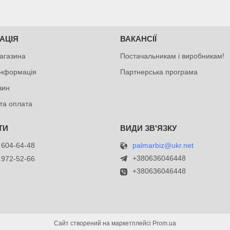
АЦІЯ
ВАКАНСІЇ
агазина
Постачальникам і виробникам!
інформація
Партнерська програма
зин
та оплата
palmarbiz@ukr.net
 604-64-48
+380636046448
 972-52-66
+380636046448
Сайт створений на маркетплейсі
Prom.ua