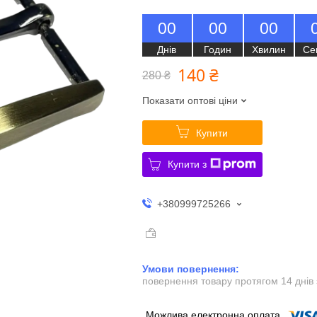
0
0
0
0
0
0
Днів
Годин
Хвилин
Се
140 ₴
280 ₴
Показати оптові ціни
Купити
Купити з
+380999725266
повернення товару протягом 14 днів