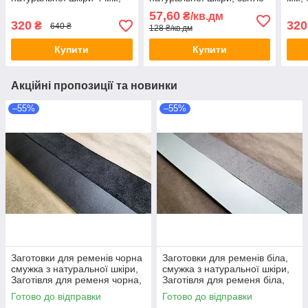
ремінна полоса 1400*40
коричнева реміна смуга зі
нату
57,60
₴/кв.дм
мм, світло-сіра
шкіри
1400
320
320
₴
640 ₴
128 ₴/кв.дм
Купити
Купити
Акційні пропозиції та новинки
–55%
–55%
Заготовки для ременів чорна
Заготовки для ременів біла,
смужка з натуральної шкіри,
смужка з натуральної шкіри,
Заготівля для ременя чорна,
Заготівля для ременя біла,
смужки зі шкіри
смужки зі шкіри
Готово до відправки
Готово до відправки