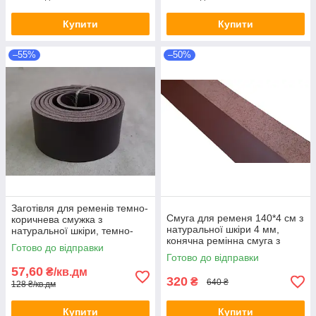
Купити
Купити
–55%
–50%
Заготівля для ременів темно-
Смуга для ременя 140*4 см з
коричнева смужка з
натуральної шкіри 4 мм,
натуральної шкіри, темно-
конячна ремінна смуга з
коричнева реміна смуга зі
Готово до відправки
натуральної шкіри 1400*40
шкіри
Готово до відправки
мм, конячна
57,60
₴/кв.дм
320
₴
640 ₴
128 ₴/кв.дм
Купити
Купити