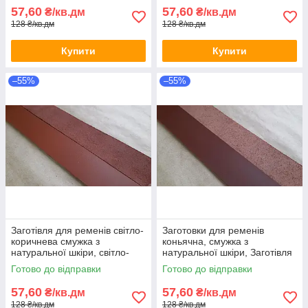
57,60
57,60
₴/кв.дм
₴/кв.дм
128 ₴/кв.дм
128 ₴/кв.дм
Купити
Купити
–55%
–55%
Заготівля для ременів світло-
Заготовки для ременів
коричнева смужка з
коньячна, смужка з
натуральної шкіри, світло-
натуральної шкіри, Заготівля
коричнева реміна смуга зі
для ременя чорна, смужки зі
Готово до відправки
Готово до відправки
шкіри
шкіри
57,60
57,60
₴/кв.дм
₴/кв.дм
128 ₴/кв.дм
128 ₴/кв.дм