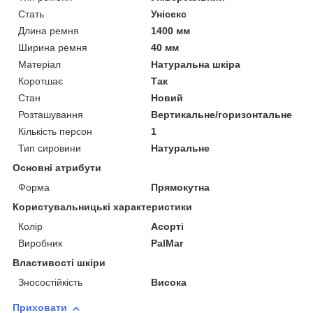
Стать
Унісекс
Длина ремня
1400 мм
Ширина ремня
40 мм
Матеріал
Натуральна шкіра
Коротшає
Так
Стан
Новий
Розташування
Вертикальне/горизонтальне
Кількість персон
1
Тип сировини
Натуральне
Основні атрибути
Форма
Прямокутна
Користувальницькі характеристики
Колір
Асорті
Виробник
PalMar
Властивості шкіри
Зносостійкість
Висока
Приховати