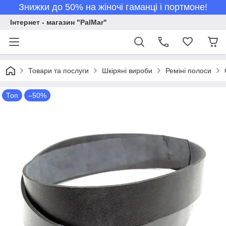
Знижки до 50% на жіночі гаманці і портмоне!
Інтернет - магазин "PalMar"
Товари та послуги
Шкіряні вироби
Реміні полоси
Топ
–50%