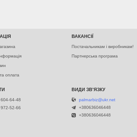
АЦІЯ
ВАКАНСІЇ
агазина
Постачальникам і виробникам!
інформація
Партнерська програма
зин
та оплата
palmarbiz@ukr.net
 604-64-48
+380636046448
 972-52-66
+380636046448