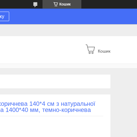
Кошик
ку
Кошик
оричнева 140*4 см з натуральної
са 1400*40 мм, темно-коричнева