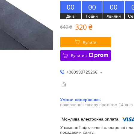
0
0
0
0
0
0
Днів
Годин
Хвилин
Се
320 ₴
640 ₴
Купити
Купити з
+380999725266
повернення товару протягом 14 днів
У компанії підключені електронні пла
покидаючи сайту.