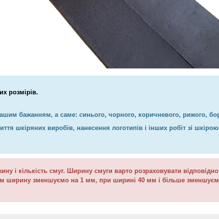
их розмірів.
Вашим бажанням, а саме:
синього, чорного, коричневого, рижого, бор
ття шкіряних виробів, нанесення логотипів і інших робіт зі шкіро
ину і кількість смуг. Ширину смуги варто розраховувати відповідно
мм ширину зменшуємо на 1 мм, при ширині 40 мм і більше зменшуєм