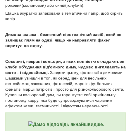
рожевий(малиновий) або синій(голубий).
Шашка акуратно запакована в тематичний папір, щоб скрить
колір.
Димова шашка - безпечний піротехнічний засіб, який не
залишає плям на одязі, якщо не направляти факел
впритул до одягу.
Соковиті, яскраві кольори, з яких повністю складаються
клуби об'єднання від'ємного диму, чудово виглядають на
фото - і відеозйомці.
Завдяки цьому, фотосесії з димовими
шашками увійшли в топ, як серед ідей для весільних
фотозйомок, закоханих, фотосесій, маршів футбольних
фанатів, марші патріотів і просто для різнокольорового свята.
Купивши кольоровий дим, ви гарантуєте собі оригінальну
постановку кадру, яка буде супроводжуватися чарівним
ефектом казки, таємничості, і відчуттям нереальності.
Дамо відповідь якнайшвидше.