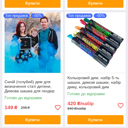
Купити
Купити
Топ продажів
–50%
Топ продажів
–50%
Кольоровий дим, набір 5-ть
Синій (голубий) дим для
шашок, димові шашки, набір
визначення статі дитини,
диму, кольоровий дим
Димова шашка для гендер
Готово до відправки
паті, Дим для gender party 60
Готово до відправки
сек.
420
₴/набір
149
₴
298 ₴
840 ₴/набір
Купити
Купити