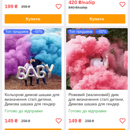
420
₴/набір
199
₴
398 ₴
840 ₴/набір
Купити
Купити
Топ продажів
–50%
Топ продажів
–50%
Кольорові димові шашки для
Рожевий (малиновий) дим
визначення статі дитини,
для визначення статі дитини,
Димова шашка для гендер
Димова шашка для гендер
паті, Дим для gender party 60
паті, Дим для gender party 60
Готово до відправки
Готово до відправки
сек.
сек.
149
149
₴
₴
298 ₴
298 ₴