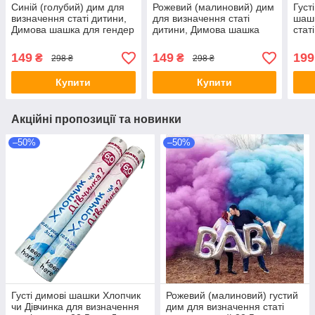
Синій (голубий) дим для
Рожевий (малиновий) дим
Густ
визначення статі дитини,
для визначення статі
шашк
Димова шашка для гендер
дитини, Димова шашка
стат
паті, Дим для gender party
для гендер паті, Дим для
Димо
60 сек.
gender party 60 сек.
паті
149
149
199
₴
₴
298 ₴
298 ₴
60 с
Купити
Купити
Акційні пропозиції та новинки
–50%
–50%
Густі димові шашки Хлопчик
Рожевий (малиновий) густий
чи Дівчинка для визначення
дим для визначення статі