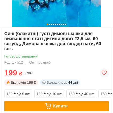
Сині (блакитні) густі димові шашки для
визначення статі дитини довгі 22,5 см, 60
секунд, Димова шашка для ґендер пати, 60
сек.
Готово до відправки
Код: дим12
Опт і роздріб
199
₴
398 ₴
Економія
199 ₴
Залишилось
44 дні
180 ₴
від 5 шт.
160 ₴
від 10 шт.
150 ₴
від 40 шт.
139 ₴
в
Купити