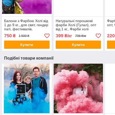
Балони з Фарбою Холі від
Натуральні порошкові
Фарб
1 до 9 кг., для свят, гендер
фарби Холі (Гулал), опт
опт,
паті, фестивалів,
від 1 кг., Фарби холі
флешмобів, фото
750
399
220
₴
₴/кг
1 500 ₴
798 ₴/кг
Купити
Купити
Подібні товари компанії