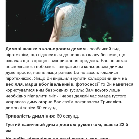
Димові шашки з кольоровим димом
- особливий вид
піротехніки, що відноситься до першого класу безпеки, що
означає що в процесі використання предмета Вас не чекає
несподіванок і небезпек - впоратися з кольоровим димом
дуже просто, навіть якщо раніше Ви не захоплювалися
піротехнікою. Якщо Ви вирішили купити кольоровий дим на
весілля, марш вболівальників, фотосессії
то Ви навчитеся
користуватися ним без жодних зусиль: Вам всього лише
необхідно підпалити гніт - і через деякий час хмара густого
яскравого диму огорне Вас своїм покривалом.Тривалість
димової завіси 60 секунд.
Тривалість димління:
60 секунд.
Густий насичений дим з довгою рукояткою, шашка 22,5
см
На вибір, відповідно до статі дитини, кольори: