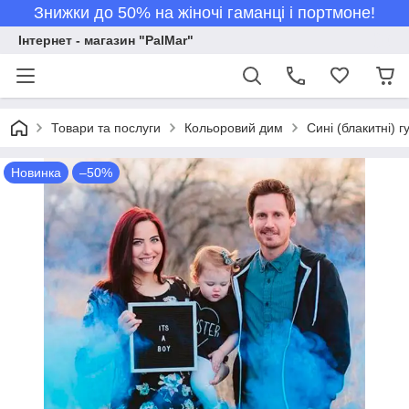
Знижки до 50% на жіночі гаманці і портмоне!
Інтернет - магазин "PalMar"
Товари та послуги
Кольоровий дим
Сині (блакитні) 
Новинка
–50%