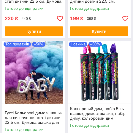
статі дитини 22,5 см, Димова
дитини довгий 22,5 см,
шашка для гендер паті, Дим
Димова шашка для гендер
Готово до відправки
Готово до відправки
gender party 60 сек
паті, Дим для gender party 60
с
220
199
₴
₴
440 ₴
398 ₴
Купити
Купити
Топ продажів
–50%
Новинка
–50%
Кольоровий дим, набір 5-ть
Густі Кольорові димові шашки
шашок, димові шашки, набір
для визначення статі дитини
диму, кольоровий дим
22,5 см, Димова шашка для
Готово до відправки
гендер паті, Дим для gender
Готово до відправки
party 60 сек.