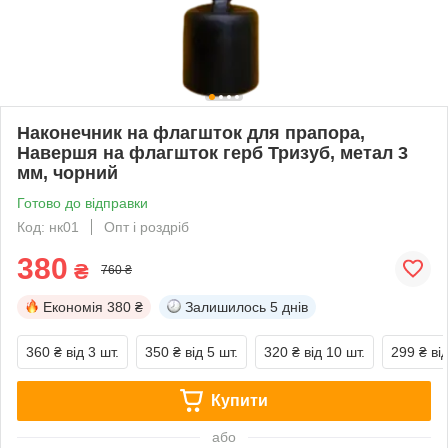
Наконечник на флагшток для прапора,
Навершя на флагшток герб Тризуб, метал 3
мм, чорний
Готово до відправки
Код: нк01
Опт і роздріб
380
₴
760 ₴
Економія
380 ₴
Залишилось
5 днів
360 ₴
від 3 шт.
350 ₴
від 5 шт.
320 ₴
від 10 шт.
299 ₴
ві
Купити
або