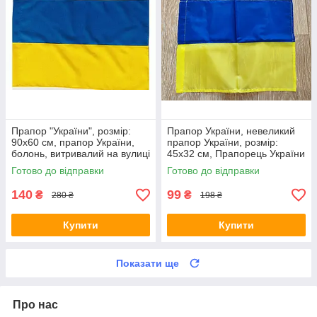
Прапор "України", розмір:
Прапор України, невеликий
90х60 см, прапор України,
прапор України, розмір:
болонь, витривалий на вулиці
45х32 см, Прапорець України
Готово до відправки
Готово до відправки
140
99
₴
₴
280 ₴
198 ₴
Купити
Купити
Показати ще
Про нас