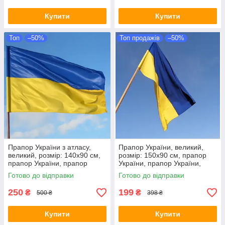
Купити
Купити
Топ
–50%
Топ продажів
–50%
Прапор України з атласу,
Прапор України, великий,
великий, розмір: 140х90 см,
розмір: 150х90 см, прапор
прапор України, прапор
України, прапор України,
України, атлас
нейлон (поліестер)
Готово до відправки
Готово до відправки
250
199
₴
₴
500 ₴
398 ₴
Купити
Купити