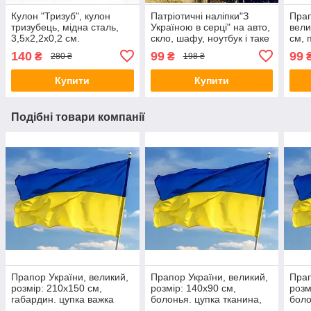
Кулон "Тризуб", кулон
Патріотичні наліпки"З
Пра
тризубець, мідна сталь,
Україною в серці" на авто,
вели
3,5х2,2х0,2 см.
скло, шафу, ноутбук і таке
см, 
інше, 15х12 см.(можливі
ОУН
140
99
99
₴
₴
280 ₴
198 ₴
індивідуальні розміри)
Купити
Купити
Подібні товари компанії
Прапор України, великий,
Прапор України, великий,
Прап
розмір: 210х150 см,
розмір: 140х90 см,
розм
габардин. цупка важка
болонья. цупка тканина,
боло
тканина
ідеально для вулиці
ідеа