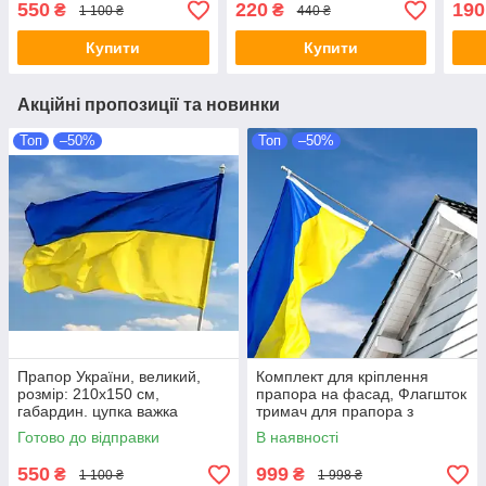
550
220
190
₴
₴
1 100 ₴
440 ₴
Купити
Купити
Акційні пропозиції та новинки
Топ
–50%
Топ
–50%
Прапор України, великий,
Комплект для кріплення
розмір: 210х150 см,
прапора на фасад, Флагшток
габардин. цупка важка
тримач для прапора з
тканина
кріпленням, кронштейн
Готово до відправки
В наявності
настінний під прапор,
телескопічний н
550
999
₴
₴
1 100 ₴
1 998 ₴