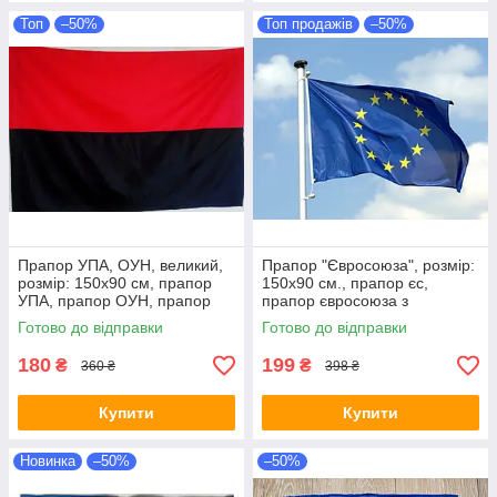
Топ
–50%
Топ продажів
–50%
Прапор УПА, ОУН, великий,
Прапор "Євросоюза", розмір:
розмір: 150х90 см, прапор
150х90 см., прапор єс,
УПА, прапор ОУН, прапор
прапор євросоюза з
Бандери
люверсами
Готово до відправки
Готово до відправки
180
199
₴
₴
360 ₴
398 ₴
Купити
Купити
Новинка
–50%
–50%