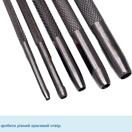
 зробити рівний красивий отвір.