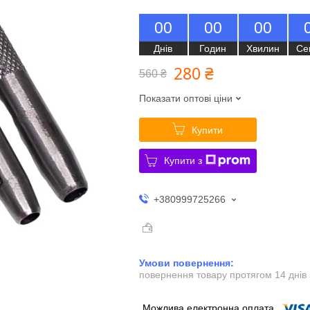
0
0
0
0
0
0
Днів
Годин
Хвилин
Се
280 ₴
560 ₴
Показати оптові ціни
Купити
Купити з
+380999725266
повернення товару протягом 14 днів