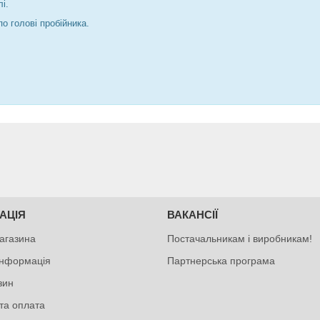
і.
о голові пробійника.
АЦІЯ
ВАКАНСІЇ
агазина
Постачальникам і виробникам!
інформація
Партнерська програма
зин
та оплата