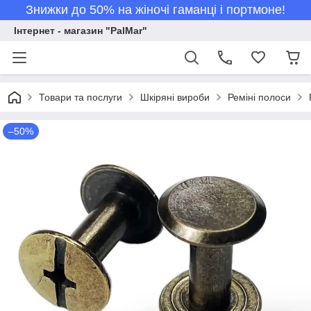
Знижки до 50% на жіночі гаманці і портмоне!
Інтернет - магазин "PalMar"
Товари та послуги
Шкіряні вироби
Реміні полоси
–50%