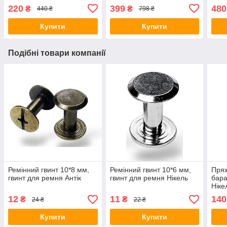
установки кнопок 10 і 12,5
шкір
220
399
480
₴
₴
440 ₴
798 ₴
мм
Купити
Купити
Подібні товари компанії
Ремінний гвинт 10*8 мм,
Ремінний гвинт 10*6 мм,
Пряж
гвинт для ремня Антік
гвинт для ремня Нікель
бара
Ніке
с ба
12
11
140
₴
₴
24 ₴
22 ₴
Ник
Купити
Купити