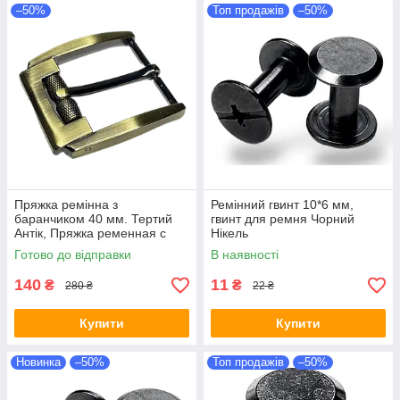
–50%
Топ продажів
–50%
Пряжка ремінна з
Ремінний гвинт 10*6 мм,
баранчиком 40 мм. Тертий
гвинт для ремня Чорний
Антік, Пряжка ременная с
Нікель
барашком 40 мм. Тертый
Готово до відправки
В наявності
Антик
140
11
₴
₴
280 ₴
22 ₴
Купити
Купити
Новинка
–50%
Топ продажів
–50%