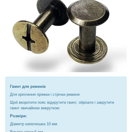
Гвинт для ременів
Для кріплення пряжки і стрічки ременя.
Щоб вкоротити пояс відкрутити гвинт, обрізати і закрутити
гвинт звичайною викруткою
Розміри:
Діаметр капелюшка 10 мм
Висота ніжки 6 мм