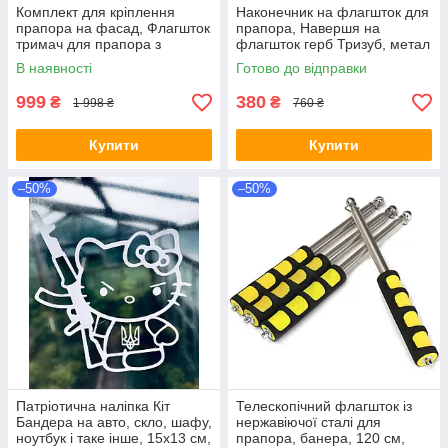
Комплект для кріплення
Наконечник на флагшток для
прапора на фасад, Флагшток
прапора, Навершя на
тримач для прапора з
флагшток герб Тризуб, метал
кріпленням, кронштейн
3 мм, чорний
В наявності
Готово до відправки
настінний під прапор,
телескопічний н
999
380
₴
₴
1 998 ₴
760 ₴
Купити
Купити
–50%
–50%
Патріотична наліпка Кіт
Телескопічний флагшток із
Бандера на авто, скло, шафу,
нержавіючої сталі для
ноутбук і таке інше, 15х13 см,
прапора, банера, 120 см,