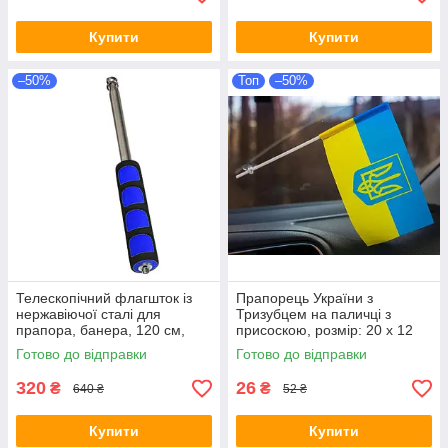
Купити
Купити
–50%
Топ
–50%
Телескопічний флагшток із
Прапорець України з
нержавіючої сталі для
Тризубцем на паличці з
прапора, банера, 120 см,
присоскою, розмір: 20 х 12
синій, Флагшток
см, синьо-жовтий з гербом
Готово до відправки
Готово до відправки
телескопічний
320
26
₴
₴
640 ₴
52 ₴
Купити
Купити