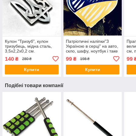
Кулон "Тризуб", кулон
Патріотичні наліпки"З
Пра
тризубець, мідна сталь,
Україною в серці" на авто,
вели
3,5х2,2х0,2 см.
скло, шафу, ноутбук і таке
см, 
інше, 15х12 см.(можливі
ОУН
140
99
99
₴
₴
280 ₴
198 ₴
індивідуальні розміри)
Купити
Купити
Подібні товари компанії