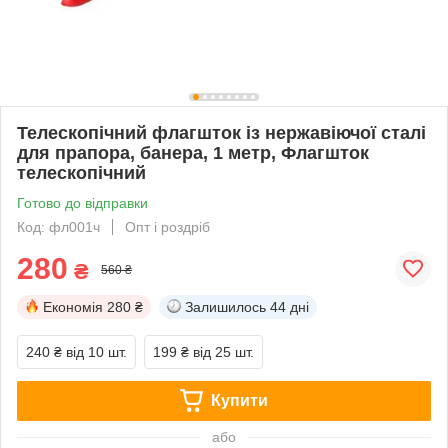
Телескопічний флагшток із нержавіючої сталі
для прапора, банера, 1 метр, Флагшток
телескопічний
Готово до відправки
Код: фл001ч
Опт і роздріб
280
₴
560 ₴
Економія
280 ₴
Залишилось
44 дні
240 ₴
від 10 шт.
199 ₴
від 25 шт.
Купити
або