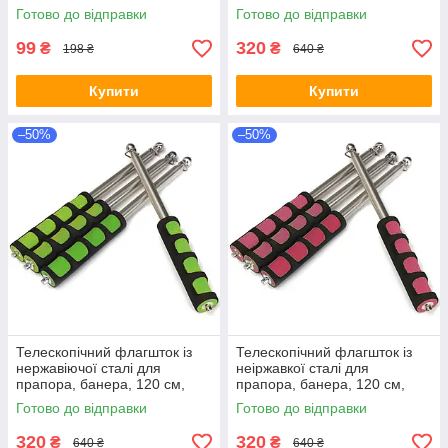
біла
жовтий, Флагшток
Готово до відправки
Готово до відправки
телескопічний
99
320
₴
₴
198 ₴
640 ₴
Купити
Купити
–50%
–50%
Телескопічний флагшток із
Телескопічний флагшток із
нержавіючої сталі для
неіржавкої сталі для
прапора, банера, 120 см,
прапора, банера, 120 см,
зелений, Флагшток
червоний, Флагшток
Готово до відправки
Готово до відправки
телескопічний
телескопічний
320
320
₴
₴
640 ₴
640 ₴