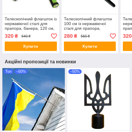
Телескопічний флагшток із
Телескопічний флагшток
Теле
нержавіючої сталі для
100 см із нержавіючої
нерж
прапора, банера, 120 см,
сталі для прапора,
прап
зелений, Флагшток
банера, 1 метр, Флагшток
жовт
320
280
320
₴
₴
640 ₴
560 ₴
телескопічний
телескопічний
теле
Купити
Купити
Акційні пропозиції та новинки
Топ
–50%
–50%