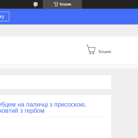
Кошик
ку
Кошик
убцем на паличці з присоскою,
-жовтий з гербом