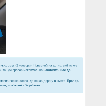
ликих смуг (2 кольори). Приємний на дотик, виблискує
ю, то цей прапор максимально
наблизить Вас до
вимовив перше слово, де почав дорогу в життя.
Прапор,
мки, пов'язані з Україною.