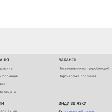
АЦІЯ
ВАКАНСІЇ
агазина
Постачальникам і виробникам!
інформація
Партнерська програма
зин
та оплата
palmarbiz@ukr.net
 604-64-48