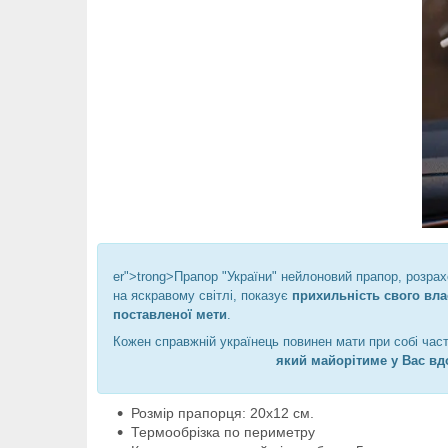
er">trong>Прапор "України" нейлоновий прапор, розрах
на яскравому світлі, показує
прихильність свого вла
поставленої мети
.
Кожен справжній українець повинен мати при собі част
який майорітиме у Вас вдо
Розмір прапорця: 20х12 см.
Термообрізка по периметру