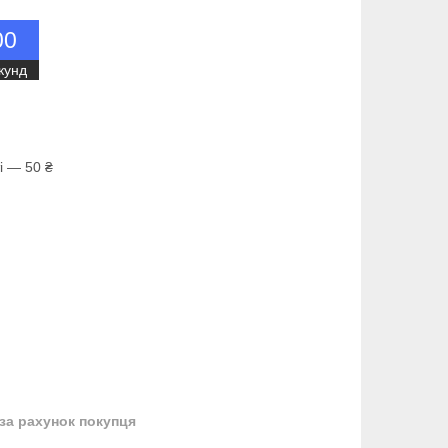
0
0
кунд
і — 50 ₴
за рахунок покупця