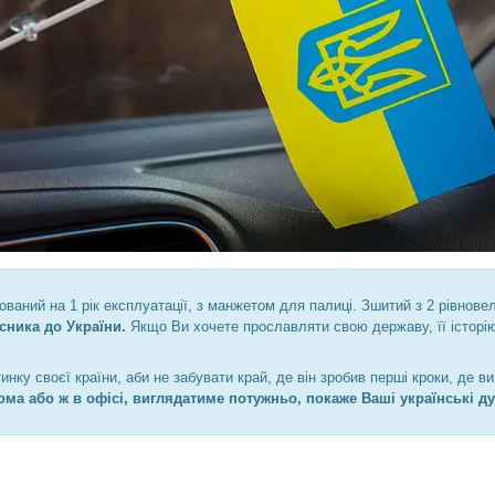
ований на 1 рік експлуатації, з манжетом для палиці. Зшитий з 2 рівнове
сника до України.
Якщо Ви хочете прославляти свою державу, її історі
инку своєї країни, аби не забувати край, де він зробив перші кроки, де 
ма або ж в офісі, виглядатиме потужньо, покаже Ваші українські ду