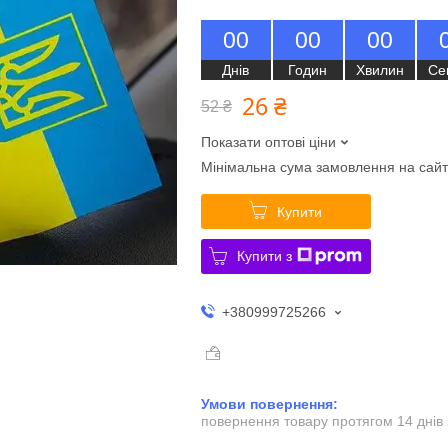
0
0
0
0
0
0
Днів
Годин
Хвилин
Се
26 ₴
52 ₴
Показати оптові ціни
Мінімальна сума замовлення на сайт
Купити
Купити з
+380999725266
повернення товару протягом 14 днів