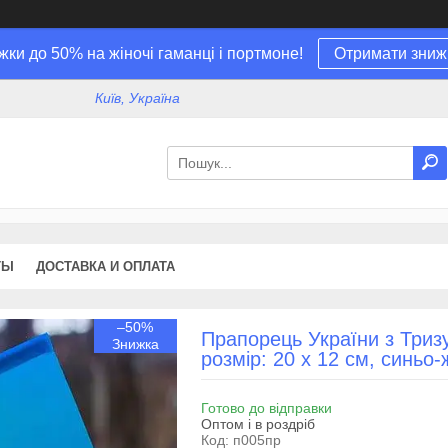
жки до 50% на жіночі гаманці і портмоне!
Отримати зниж
Київ, Україна
ТЫ
ДОСТАВКА И ОПЛАТА
–50%
Прапорець України з Триз
розмір: 20 х 12 см, синьо
Готово до відправки
Оптом і в роздріб
Код:
п005пр