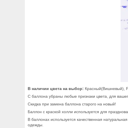
В наличии цвета на выбор:
Красный(Вишневый), Р
С баллона убраны любые признаки цвета, для вашег
Скидка при замена баллона старого на новый!
Баллон с краской холли используется для празднов
В баллонах используется качественная натуральная 
одежды.