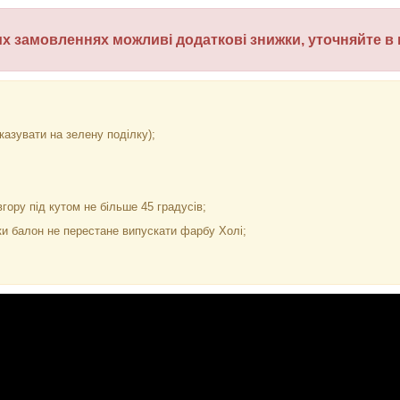
их замовленнях
можливі додаткові знижки
, уточняйте в
вказувати на зелену поділку);
гору під кутом не більше 45 градусів;
оки балон не перестане випускати фарбу Холі;