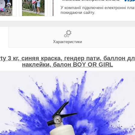
У компанії підключені електронні пла
покидаючи сайту.
Характеристики
y 3 кг, синяя краска, гендер пати, баллон д
наклейки, балон BOY OR GIRL