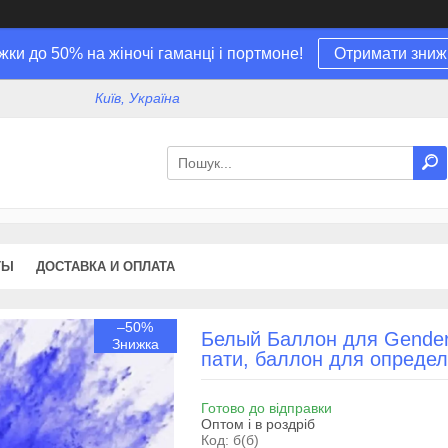
жки до 50% на жіночі гаманці і портмоне!
Отримати зниж
Київ, Україна
ТЫ
ДОСТАВКА И ОПЛАТА
–50%
Белый Баллон для Gender P
пати, баллон для определ
Готово до відправки
Оптом і в роздріб
Код:
б(б)