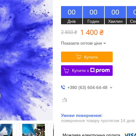
0
0
0
0
0
0
Днів
Годин
Хвилин
Се
1 400 ₴
2 800 ₴
Показати оптові ціни
Купити
Купити з
+380 (63) 604-64-48
повернення товару протягом 14 днів