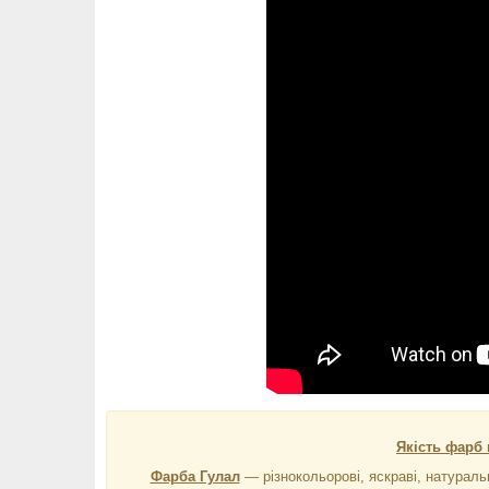
Якість фарб 
Фарба Гулал
― різнокольорові, яскраві, натураль