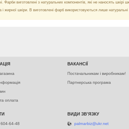
і. Фарби виготовлені з натуральних компонентів, які не наносять шкірі шк
 і жирної шкіри. В виготовлені фарб використовуються лише натуральні к
АЦІЯ
ВАКАНСІЇ
агазина
Постачальникам і виробникам!
інформація
Партнерська програма
зин
та оплата
palmarbiz@ukr.net
 604-64-48