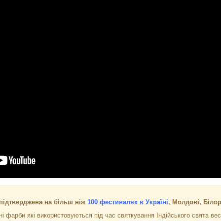
підтверджена на більш ніж
100 фестивалях в Україні
, Молдові, Білор
ні фарби які використовуються під час святкування Індійського свята вес