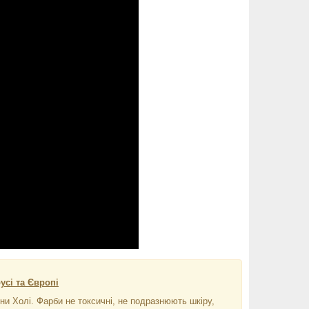
усі та Європі
ни Холі. Фарби не токсичні, не подразнюють шкіру,