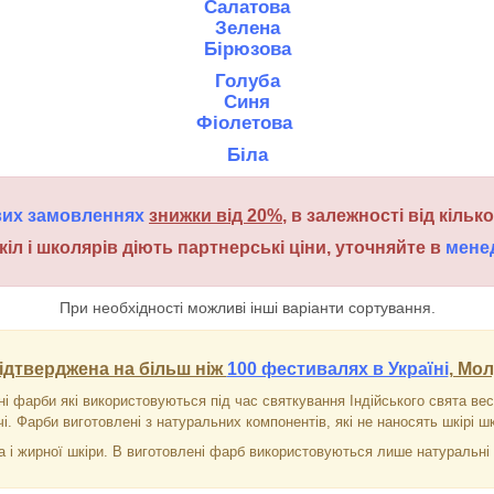
Салатова
Зелена
Бірюзова
Голуба
Синя
Фіолетова
Біла
вих замовленнях
знижки від 20%
, в залежності від кільк
кіл і школярів діють партнерські ціни, уточняйте в
мене
При необхідності можливі інші варіанти сортування.
ідтверджена на більш ніж
100 фестивалях в Україні
, Мол
ні фарби які використовуються під час святкування Індійського свята вес
і. Фарби виготовлені з натуральних компонентів, які не наносять шкірі шк
 і жирної шкіри. В виготовлені фарб використовуються лише натуральні к