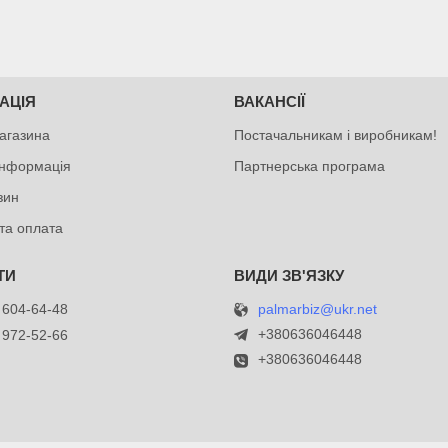
АЦІЯ
ВАКАНСІЇ
агазина
Постачальникам і виробникам!
інформація
Партнерська програма
зин
та оплата
palmarbiz@ukr.net
 604-64-48
+380636046448
 972-52-66
+380636046448