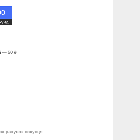
0
0
кунд
і — 50 ₴
за рахунок покупця