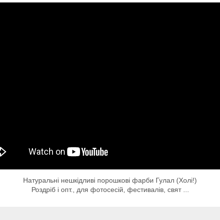
Натуральні нешкідливі порошкові фарби Гулал (Холі!)
Роздріб і опт., для фотосесій, фестивалів, свят ...