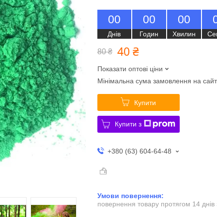
0
0
0
0
0
0
Днів
Годин
Хвилин
Се
40 ₴
80 ₴
Показати оптові ціни
Мінімальна сума замовлення на сайт
Купити
Купити з
+380 (63) 604-64-48
повернення товару протягом 14 днів