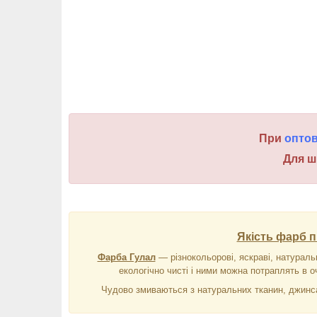
При
опто
Для ш
Якість фарб п
Фарба Гулал
― різнокольорові, яскраві, натураль
екологічно чисті і ними можна потраплять в оч
Чудово змиваються з натуральних тканин, джинса