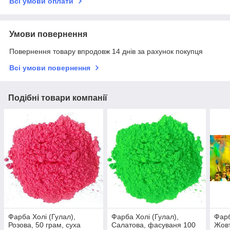
Всі умови оплати
Умови повернення
Повернення товару впродовж 14 днів за рахунок покупця
Всі умови повернення
Подібні товари компанії
Фарба Холі (Гулал),
Фарба Холі (Гулал),
Фарб
Розова, 50 грам, суха
Салатова, фасуваня 100
Жовт