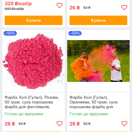
320
₴/набір
26
₴
52 ₴
640 ₴/набір
Купити
Купити
–50%
–50%
Фарба Холі (Гулал), Розова,
Фарба Холі (Гулал),
50 грам, суха порошкова
Оранжева, 50 грам, суха
фарба для фестивалів,
порошкова фарба для
флешмобів, Фарби холі
фестивалів, флешмобів
Готово до відправки
Готово до відправки
26
26
₴
₴
52 ₴
52 ₴