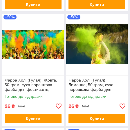
Купити
Купити
–50%
–50%
Фарба Холі (Гулал), Жовта,
Фарба Холі (Гулал),
50 грам, суха порошкова
Лимонна, 50 грам, суха
фарба для фестивалів,
порошкова фарба для
флешмобів, Фарби холі
фестивалів, флешмобів,
Готово до відправки
Готово до відправки
Краски холи
26
26
₴
₴
52 ₴
52 ₴
Купити
Купити