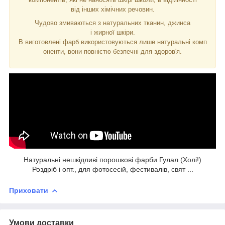
від інших хімічних речовин.
Чудово змиваються з натуральних тканин, джинса
і жирної шкіри.
В виготовлені фарб використовуються лише натуральні комп
оненти, вони повністю безпечні для здоров'я.
Натуральні нешкідливі порошкові фарби Гулал (Холі!)
Роздріб і опт., для фотосесій, фестивалів, свят ...
Приховати
Умови доставки