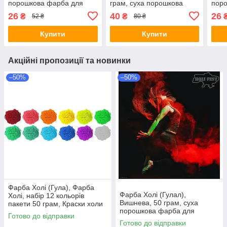
порошкова фарба для
грам, суха порошкова
пор
фестивалів, флешмобів,
фарба для фестивалів,
фест
26
40
26
₴
₴
52 ₴
80 ₴
Фарби холі
Фарби холі
Фарб
Купити
Купити
Акційні пропозиції та новинки
–50%
–50%
Фарба Холі (Гула), Фарба
Фарба Холі (Гулал),
Холі, набір 12 кольорів
Вишнева, 50 грам, суха
пакети 50 грам, Краски холи
порошкова фарба для
Готово до відправки
фестивалів, флешмобів
Готово до відправки