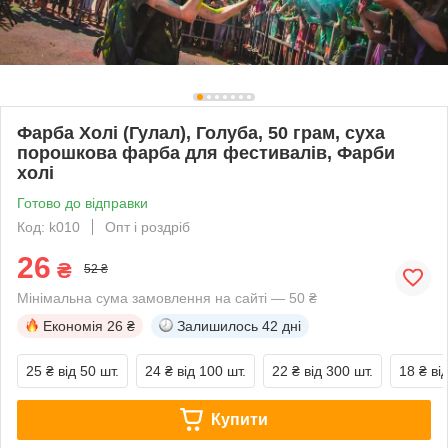
Фарба Холі (Гулал), Голуба, 50 грам, суха
порошкова фарба для фестивалів, Фарби
холі
Готово до відправки
Код: k010
Опт і роздріб
26
₴
52 ₴
Мінімальна сума замовлення на сайті — 50 ₴
Економія
26 ₴
Залишилось
42 дні
25 ₴
від 50 шт.
24 ₴
від 100 шт.
22 ₴
від 300 шт.
18 ₴
ві
Купити