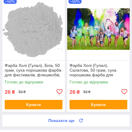
–50%
–50%
Фарба Холі (Гулал), Біла, 50
Фарба Холі (Гулал),
грам, суха порошкова фарба
Салатова, 50 грам, суха
для фестивалів, флешмобів,
порошкова фарба для
Фарби холі
фестивалів, флешмобів
Готово до відправки
Готово до відправки
26
26
₴
₴
52 ₴
52 ₴
Купити
Купити
Показати ще