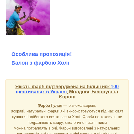
Особлива пропозиція!
Балон з фарбою Холі
Якість фарб підтверджена на більш ніж
100
фестивалях в Україні
, Молдові, Білорусі та
Європі
Фарба Гулал
― різнокольорові,
яскраві, натуральні фарби які використовуються під час свят
кування Індійського свята весни Холі. Фарби не токсичні, не
подразнюють шкіру, екологічно чисті і ними
можна потраплять в очі. Фарби виготовлені з натуральних
компонентів, які не наносять шкірі школи, в відмінності