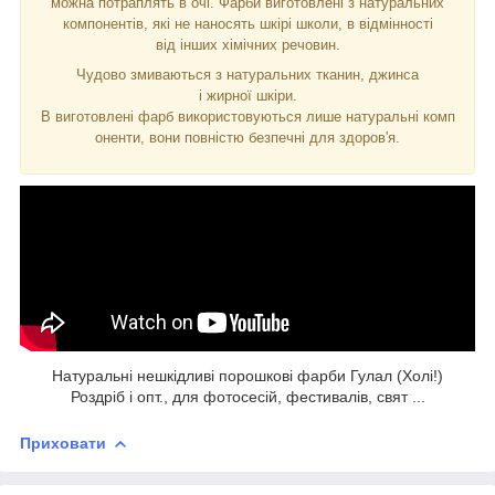
можна потраплять в очі. Фарби виготовлені з натуральних
компонентів, які не наносять шкірі школи, в відмінності
від інших хімічних речовин.
Чудово змиваються з натуральних тканин, джинса
і жирної шкіри.
В виготовлені фарб використовуються лише натуральні комп
оненти, вони повністю безпечні для здоров'я.
Натуральні нешкідливі порошкові фарби Гулал (Холі!)
Роздріб і опт., для фотосесій, фестивалів, свят ...
Приховати