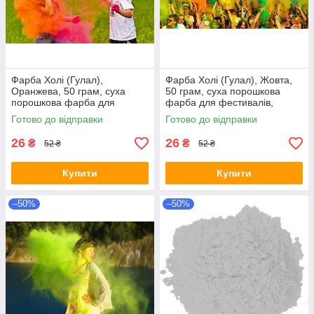
Фарба Холі (Гулал),
Фарба Холі (Гулал), Жовта,
Оранжева, 50 грам, суха
50 грам, суха порошкова
порошкова фарба для
фарба для фестивалів,
фестивалів, флешмобів
флешмобів, Фарби холі
Готово до відправки
Готово до відправки
26
26
₴
₴
52 ₴
52 ₴
Купити
Купити
–50%
–50%