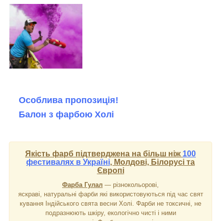
Особлива пропозиція!
Балон з фарбою Холі
Якість фарб підтверджена на більш ніж
100
фестивалях в Україні
, Молдові, Білорусі та
Європі
Фарба Гулал
― різнокольорові,
яскраві, натуральні фарби які використовуються під час свят
кування Індійського свята весни Холі. Фарби не токсичні, не
подразнюють шкіру, екологічно чисті і ними