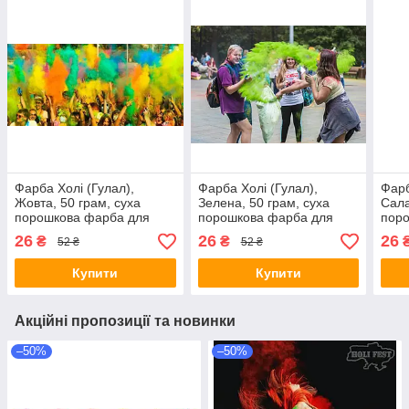
Фарба Холі (Гулал),
Фарба Холі (Гулал),
Фарб
Жовта, 50 грам, суха
Зелена, 50 грам, суха
Сала
порошкова фарба для
порошкова фарба для
пор
фестивалів, флешмобів,
фестивалів, флешмобів,
фест
26
26
26
₴
₴
52 ₴
52 ₴
Фарби холі
Фарби холі
Купити
Купити
Акційні пропозиції та новинки
–50%
–50%