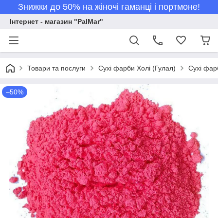
Знижки до 50% на жіночі гаманці і портмоне!
Інтернет - магазин "PalMar"
Товари та послуги
Сухі фарби Холі (Гулал)
Сухі фар
–50%