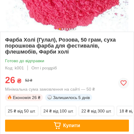
Фарба Холі (Гулал), Розова, 50 грам, суха
порошкова фарба для фестивалів,
флешмобів, Фарби холі
Готово до відправки
Код: k001
Опт і роздріб
26
₴
52 ₴
Мінімальна сума замовлення на сайті — 50 ₴
Економія
26 ₴
Залишилось
5 днів
25 ₴
від 50 шт.
24 ₴
від 100 шт.
22 ₴
від 300 шт.
18 ₴
ві
Купити