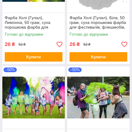
Фарба Холі (Гулал),
Фарба Холі (Гулал), Біла, 50
Лимонна, 50 грам, суха
грам, суха порошкова фарба
порошкова фарба для
для фестивалів, флешмобів,
фестивалів, флешмобів,
Фарби холі
Готово до відправки
Готово до відправки
Краски холи
26
26
₴
₴
52 ₴
52 ₴
Купити
Купити
–50%
–50%