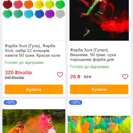
Фарба Холі (Гула), Фарба
Фарба Холі (Гулал),
Холі, набір 12 кольорів
Вишнева, 50 грам, суха
пакети 50 грам, Краски холи
порошкова фарба для
Готово до відправки
фестивалів, флешмобів
Готово до відправки
320
₴/набір
26
₴
52 ₴
640 ₴/набір
Купити
Купити
–50%
–50%