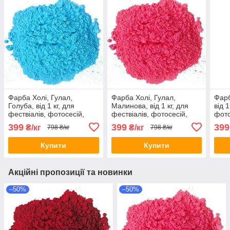
Фарба Холі, Гулал,
Фарба Холі, Гулал,
Фарб
Голуба, від 1 кг, для
Малинова, від 1 кг, для
від 1
фествіалів, фотосесій,
фествіалів, фотосесій,
фото
дитячих свят Фарби холі
дитячих свят Фарби холі
Фарб
399
399
399
₴/кг
₴/кг
798 ₴/кг
798 ₴/кг
Купити
Купити
Акційні пропозиції та новинки
–50%
–50%