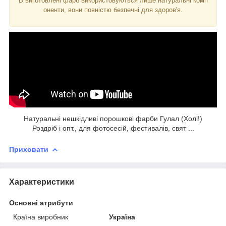
В виготовлені фарб використовуються лише натуральні комп
оненти, вони повністю безпечні для здоров'я.
Натуральні нешкідливі порошкові фарби Гулал (Холі!)
Роздріб і опт., для фотосесій, фестивалів, свят ...
Приховати
Характеристики
Основні атрибути
Країна виробник
Україна