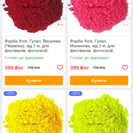
Фарба Холі, Гулал, Вишнева
Фарба Холі, Гулал,
(Червона), від 1 кг, для
Малинова, від 1 кг, для
фествіалів, фотосесій,
фествіалів, фотосесій,
дитячих свят, Фарби холі
дитячих свят Фарби холі
Готово до відправки
Готово до відправки
399
399
₴/кг
₴/кг
798 ₴/кг
798 ₴/кг
Купити
Купити
–50%
–50%