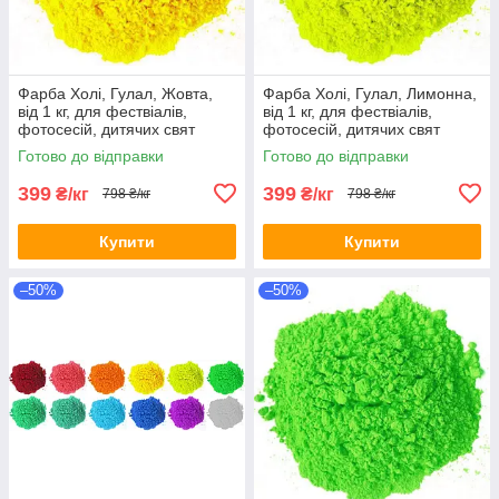
Фарба Холі, Гулал, Жовта,
Фарба Холі, Гулал, Лимонна,
від 1 кг, для фествіалів,
від 1 кг, для фествіалів,
фотосесій, дитячих свят
фотосесій, дитячих свят
Фарби холі
Краски холи
Готово до відправки
Готово до відправки
399
399
₴/кг
₴/кг
798 ₴/кг
798 ₴/кг
Купити
Купити
–50%
–50%