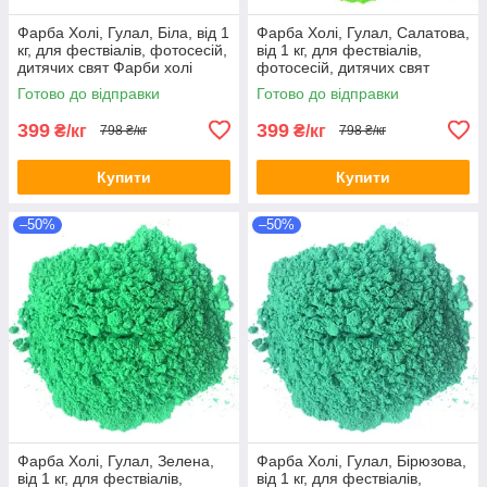
Фарба Холі, Гулал, Біла, від 1
Фарба Холі, Гулал, Салатова,
кг, для фествіалів, фотосесій,
від 1 кг, для фествіалів,
дитячих свят Фарби холі
фотосесій, дитячих свят
Фарби холі
Готово до відправки
Готово до відправки
399
399
₴/кг
₴/кг
798 ₴/кг
798 ₴/кг
Купити
Купити
–50%
–50%
Фарба Холі, Гулал, Зелена,
Фарба Холі, Гулал, Бірюзова,
від 1 кг, для фествіалів,
від 1 кг, для фествіалів,