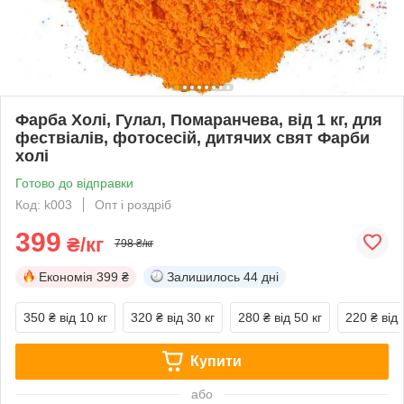
Фарба Холі, Гулал, Помаранчева, від 1 кг, для
фествіалів, фотосесій, дитячих свят Фарби
холі
Готово до відправки
Код: k003
Опт і роздріб
399
₴/кг
798 ₴/кг
Економія
399 ₴
Залишилось
44 дні
350 ₴
від 10 кг
320 ₴
від 30 кг
280 ₴
від 50 кг
220 ₴
від 
Купити
або