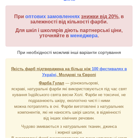
При
оптових замовленнях
знижки від 20%
, в
залежності від кількості фарби.
Для шкіл і школярів діють партнерські ціни,
уточняйте в
менеджера
.
При необхідності можливі інші варіанти сортування
Якість фарб підтверджена на більш ніж
100 фестивалях в
Україні
, Молдові та Європі
Фарба Гулал
― різнокольорові,
яскраві, натуральні фарби які використовуються під час свят
кування Індійського свята весни Холі. Фарби не токсичні, не
подразнюють шкіру, екологічно чисті і ними
можна потраплять в очі. Фарби виготовлені з натуральних
компонентів, які не наносять шкірі школи, в відмінності
від інших хімічних речовин.
Чудово змиваються з натуральних тканин, джинса
і жирної шкіри.