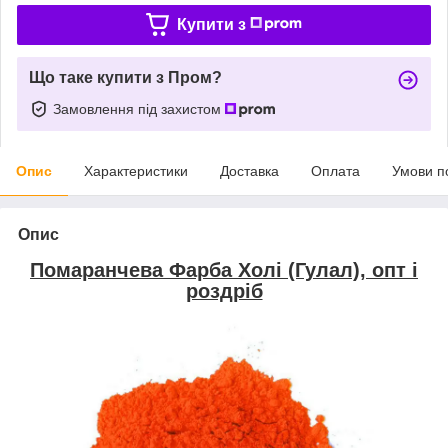
Купити з
Що таке купити з Пром?
Замовлення під захистом
Опис
Характеристики
Доставка
Оплата
Умови п
Опис
Помаранчева Фарба
Холі (Гулал), опт і
роздріб