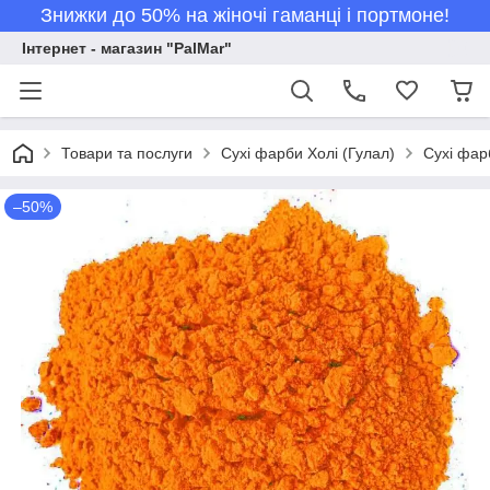
Знижки до 50% на жіночі гаманці і портмоне!
Інтернет - магазин "PalMar"
Товари та послуги
Сухі фарби Холі (Гулал)
Сухі фарб
–50%