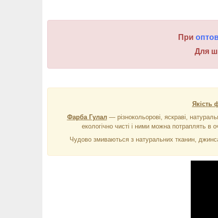
При
опто
Для ш
Якість 
Фарба Гулал
― різнокольорові, яскраві, натураль
екологічно чисті і ними можна потраплять в оч
Чудово змиваються з натуральних тканин, джинса