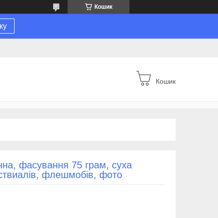
Кошик
ку
Кошик
нна, фасування 75 грам, суха
твиалів, флешмобів, фото