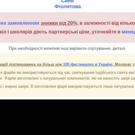
Синя
Фіолетова
вих замовленнях
знижки від 20%
, в залежності від кільк
кіл і школярів діють партнерські ціни, уточняйте в
мене
При необхідності можливі інші варіанти сортування, деталі
фарб підтверджена на більш ніж
100 фестивалях в Україні
, Молдові т
ні фарби які використовуються під час святкування Індійського свята вес
і. Фарби виготовлені з натуральних компонентів, які не наносять шкірі шк
 і жирної шкіри. В виготовлені фарб використовуються лише натуральні к