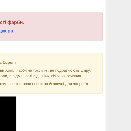
ості фарби.
джера
.
а Європі
ни Холі. Фарби не токсичні, не подразнюють шкіру,
оли, в відмінності від інших хімічних речовин.
омпоненти, вони повністю безпечні для здоров'я.