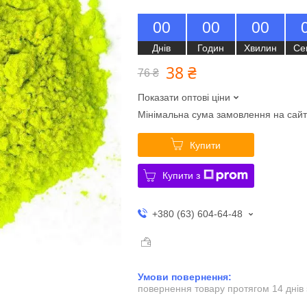
0
0
0
0
0
0
Днів
Годин
Хвилин
Се
38 ₴
76 ₴
Показати оптові ціни
Мінімальна сума замовлення на сайт
Купити
Купити з
+380 (63) 604-64-48
повернення товару протягом 14 днів