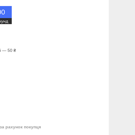
0
0
кунд
і — 50 ₴
за рахунок покупця