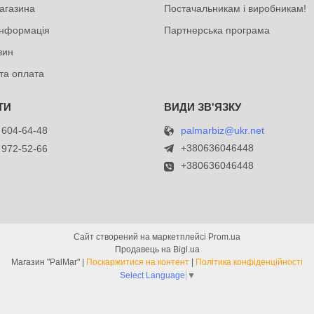
агазина
Постачальникам і виробникам!
інформація
Партнерська програма
зин
та оплата
palmarbiz@ukr.net
 604-64-48
+380636046448
 972-52-66
+380636046448
Сайт створений на маркетплейсі
Prom.ua
Продавець на Bigl.ua
Магазин "PalMar" |
Поскаржитися на контент
|
Політика конфіденційності
Select Language
▼