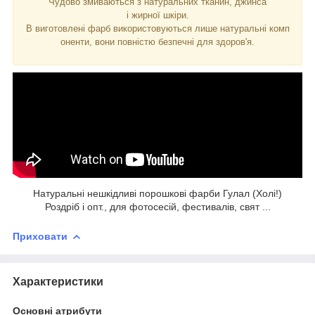
Чудово змиваються з натуральних тканин, джинса
і жирної шкіри.
В виготовлені фарб використовуються лише натуральні комп
оненти, вони повністю безпечні для здоров'я.
Натуральні нешкідливі порошкові фарби Гулал (Холі!)
Роздріб і опт., для фотосесій, фестивалів, свят ...
Приховати
Характеристики
Основні атрибути