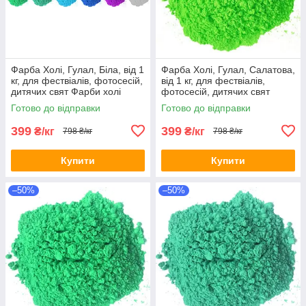
Фарба Холі, Гулал, Біла, від 1
Фарба Холі, Гулал, Салатова,
кг, для фествіалів, фотосесій,
від 1 кг, для фествіалів,
дитячих свят Фарби холі
фотосесій, дитячих свят
Фарби холі
Готово до відправки
Готово до відправки
399
399
₴/кг
₴/кг
798 ₴/кг
798 ₴/кг
Купити
Купити
–50%
–50%