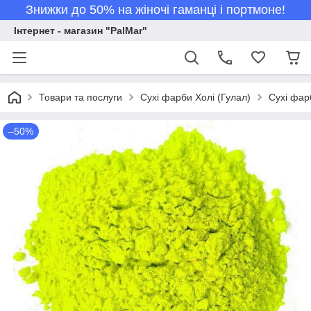
Знижки до 50% на жіночі гаманці і портмоне!
Інтернет - магазин "PalMar"
Товари та послуги
Сухі фарби Холі (Гулал)
Сухі фарб
–50%