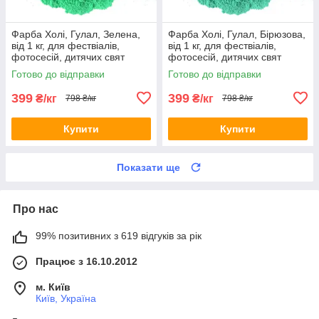
Фарба Холі, Гулал, Зелена,
Фарба Холі, Гулал, Бірюзова,
від 1 кг, для фествіалів,
від 1 кг, для фествіалів,
фотосесій, дитячих свят
фотосесій, дитячих свят
Фарби холі
Фарби холі
Готово до відправки
Готово до відправки
399
399
₴/кг
₴/кг
798 ₴/кг
798 ₴/кг
Купити
Купити
Показати ще
Про нас
99% позитивних з 619 відгуків за рік
Працює з 16.10.2012
м. Київ
Київ, Україна