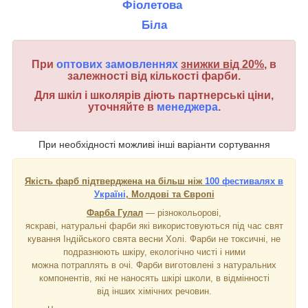
Фіолетова
Біла
При
оптових замовленнях
знижки від 20%
, в
залежності від кількості фарби.
Для шкіл і школярів діють партнерські ціни,
уточняйте в
менеджера
.
При необхідності можливі інші варіанти сортування
Якість фарб підтверджена на більш ніж
100 фестивалях в
Україні
, Молдові та Європі
Фарба Гулал
― різнокольорові,
яскраві, натуральні фарби які використовуються під час свят
кування Індійського свята весни Холі. Фарби не токсичні, не
подразнюють шкіру, екологічно чисті і ними
можна потраплять в очі. Фарби виготовлені з натуральних
компонентів, які не наносять шкірі школи, в відмінності
від інших хімічних речовин.