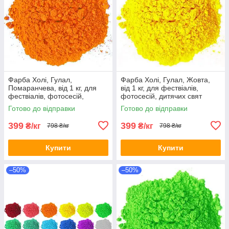
Фарба Холі, Гулал,
Фарба Холі, Гулал, Жовта,
Помаранчева, від 1 кг, для
від 1 кг, для фествіалів,
фествіалів, фотосесій,
фотосесій, дитячих свят
дитячих свят Фарби холі
Фарби холі
Готово до відправки
Готово до відправки
399
399
₴/кг
₴/кг
798 ₴/кг
798 ₴/кг
Купити
Купити
–50%
–50%