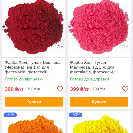
Фарба Холі, Гулал, Вишнева
Фарба Холі, Гулал,
(Червона), від 1 кг, для
Малинова, від 1 кг, для
фествіалів, фотосесій,
фествіалів, фотосесій,
дитячих свят, Фарби холі
дитячих свят Фарби холі
Готово до відправки
Готово до відправки
399
399
₴/кг
₴/кг
798 ₴/кг
798 ₴/кг
Купити
Купити
–50%
–50%