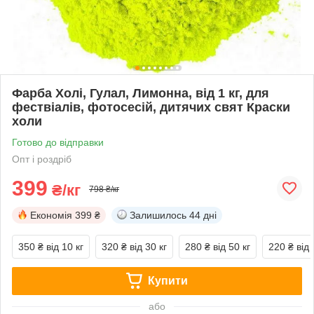
Фарба Холі, Гулал, Лимонна, від 1 кг, для
фествіалів, фотосесій, дитячих свят Краски
холи
Готово до відправки
Опт і роздріб
399
₴/кг
798 ₴/кг
Економія
399 ₴
Залишилось
44 дні
350 ₴
від 10 кг
320 ₴
від 30 кг
280 ₴
від 50 кг
220 ₴
від 
Купити
або