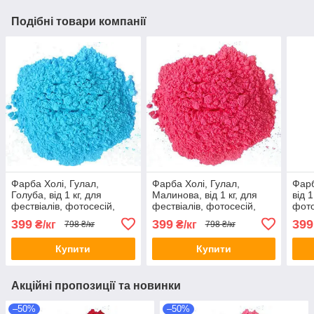
Подібні товари компанії
Фарба Холі, Гулал,
Фарба Холі, Гулал,
Фарб
Голуба, від 1 кг, для
Малинова, від 1 кг, для
від 1
фествіалів, фотосесій,
фествіалів, фотосесій,
фото
дитячих свят Фарби холі
дитячих свят Фарби холі
Фарб
399
399
399
₴/кг
₴/кг
798 ₴/кг
798 ₴/кг
Купити
Купити
Акційні пропозиції та новинки
–50%
–50%