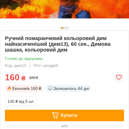
Ручний помаранчевий кольоровий дим
найнасиченіший (дим13), 60 сек., Димова
шашка, кольоровий дим
Готово до відправки
Код: дим13
Опт і роздріб
160
₴
320 ₴
Економія
160 ₴
Залишилось
44 дні
140 ₴
від 5 шт.
Купити
або