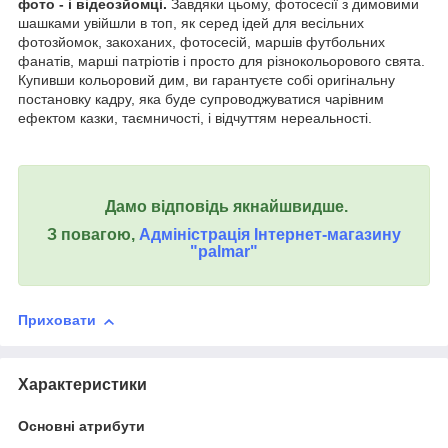
фото - і відеозйомці.
Завдяки цьому, фотосесії з димовими
шашками увійшли в топ, як серед ідей для весільних
фотозйомок, закоханих, фотосесій, маршів футбольних
фанатів, марші патріотів і просто для різнокольорового свята.
Купивши кольоровий дим, ви гарантуєте собі оригінальну
постановку кадру, яка буде супроводжуватися чарівним
ефектом казки, таємничості, і відчуттям нереальності.
Дамо відповідь якнайшвидше.
З повагою,
Адміністрація Інтернет-магазину
"palmar"
Приховати
Характеристики
Основні атрибути