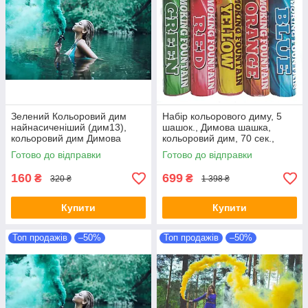
Зелений Кольоровий дим
Набір кольорового диму, 5
найнасиченіший (дим13),
шашок., Димова шашка,
кольоровий дим Димова
кольоровий дим, 70 сек.,
шашка, Польща, 60 з
Maxsem, Димова шашка
Готово до відправки
Готово до відправки
160
699
₴
₴
320 ₴
1 398 ₴
Купити
Купити
Топ продажів
–50%
Топ продажів
–50%