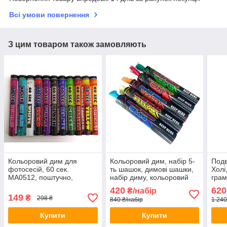
Всі умови повернення
З цим товаром також замовляють
Кольоровий дим для
Кольоровий дим, набір 5-
Подв
фотосесій, 60 сек.
ть шашок, димові шашки,
Холі
MA0512, поштучно,
набір диму, кольоровий
грам
Кольоровий дим для
дим
420
620
₴/набір
фотосесій, Кольорові
149
₴
298 ₴
840 ₴/набір
1 240
димові шашки
Купити
Купити