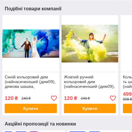
Подібні товари компанії
Синій кольоровий дим
Жовтий ручний
Коль
(найнасиченіший (дим09),
кольоровий дим
ть ш
димова шашка,
(найнасиченіший (дим09),
(най
кольоровий дим, 45 сек.
димова шашка,
дим
499
кольоровий дим, 45 сек.
коль
120
120
₴
₴
240 ₴
240 ₴
998 ₴
Купити
Купити
Акційні пропозиції та новинки