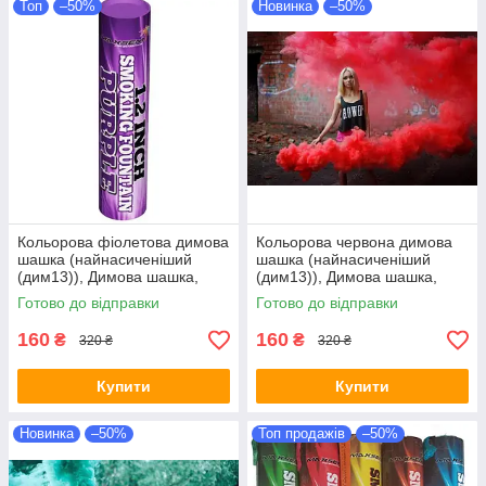
Топ
–50%
Новинка
–50%
Кольорова фіолетова димова
Кольорова червона димова
шашка (найнасиченіший
шашка (найнасиченіший
(дим13)), Димова шашка,
(дим13)), Димова шашка,
кольоровий дим,
кольоровий дим
Готово до відправки
Готово до відправки
фиолетовый дым
160
160
₴
₴
320 ₴
320 ₴
Купити
Купити
Новинка
–50%
Топ продажів
–50%