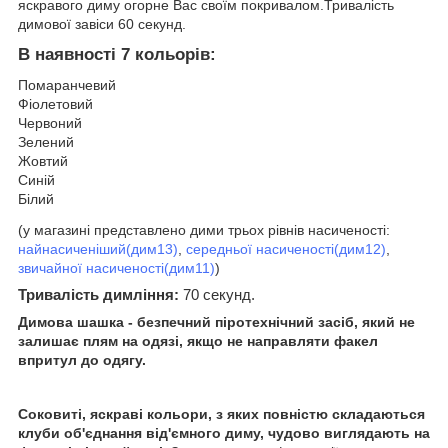
яскравого диму огорне Вас своїм покривалом.Тривалість
димової завіси 60 секунд.
В наявності 7 кольорів:
Помаранчевий
Фіолетовий
Червоний
Зелений
Жовтий
Синій
Білий
(у магазині представлено дими трьох рівнів насиченості:
найнасиченіший(дим13)
,
середньої насиченості(дим12)
,
звичайної насиченості(дим11)
)
Тривалість димління:
70 секунд.
Димова шашка - безпечний піротехнічний засіб, який не
залишає плям на одязі, якщо не направляти факел
впритул до одягу.
Соковиті, яскраві кольори, з яких повністю складаються
клуби об'єднання від'ємного диму, чудово виглядають на