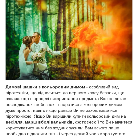
Димові шашки з кольоровим димом
- особливий вид
піротехніки, що відноситься до першого класу безпеки, що
означає що в процесі використання предмета Вас не чекає
несподіванок і небезпек - впоратися з кольоровим димом
дуже просто, навіть якщо раніше Ви не захоплювалися
піротехнікою. Якщо Ви вирішили купити кольоровий дим на
весілля, марш вболівальників, фотосессії
то Ви навчитеся
користуватися ним без жодних зусиль: Вам всього лише
необхідно підпалити гніт - і через деякий час хмара густого