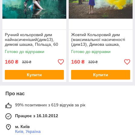
Ручний кольоровий дим
Жовтий Кольоровий дим
найнасиченіший(дим13),
(максимальної насиченості
димові шашка, Польща, 60
(дим13), Димова шашка,
сек.
жовтий, Цветные дымовые
Готово до відправки
Готово до відправки
шашки
160
160
₴
₴
320 ₴
320 ₴
Купити
Купити
Про нас
99% позитивних з 619 відгуків за рік
Працює з 16.10.2012
м. Київ
Київ, Україна