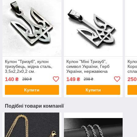
Кулон "Тризуб", кулон
Кулон "Міні Тризуб",
Куло
тризубець, мідна сталь,
символ України, Герб
Коро
3,5х2,2х0,2 см.
України, нержавіюча
спла
сталь, не темніє, не ржавіє
140
149
250
₴
₴
280 ₴
298 ₴
Купити
Купити
Подібні товари компанії