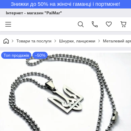
Знижки до 50% на жіночі гаманці і портмоне!
Інтернет - магазин "PalMar"
Товари та послуги
Шнурки, ланцюжки
Металевий арм
Топ продажів
–50%