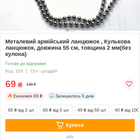
Металевий армійський ланцюжок , Кулькова
ланцюжок, довжина 55 см, товщина 2 мм(без
кулона)
Готово до відправки
Код: 103
Опт і роздріб
69
₴
138 ₴
Економія
69 ₴
Залишилось
5 днів
65 ₴
від 2 шт.
60 ₴
від 5 шт.
49 ₴
від 50 шт.
40 ₴
від 100
Купити
або