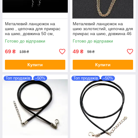
Металевий ланцюжок на
Металевий ланцюжок на
шию , цепочка для прикрас
шию золотистий, цепочка для
на шию, довжина 50 см,
прикрас на шию, довжина 46
товщина 1.5 мм(без кулона)
см, товщина 1,5 мм(без
Готово до відправки
Готово до відправки
кулона)
69
49
₴
₴
138 ₴
98 ₴
Купити
Купити
Топ продажів
–50%
Топ продажів
–50%