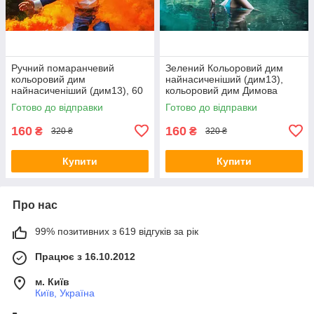
Ручний помаранчевий
Зелений Кольоровий дим
кольоровий дим
найнасиченіший (дим13),
найнасиченіший (дим13), 60
кольоровий дим Димова
сек., Димова шашка,
шашка, Польща, 60 з
Готово до відправки
Готово до відправки
кольоровий дим
160
160
₴
₴
320 ₴
320 ₴
Купити
Купити
Про нас
99% позитивних з 619 відгуків за рік
Працює з 16.10.2012
м. Київ
Київ, Україна