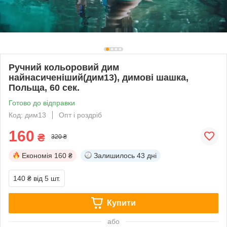
Ручний кольоровий дим
найнасиченіший(дим13), димові шашка,
Польща, 60 сек.
Готово до відправки
Код: дим13
Опт і роздріб
160
₴
320 ₴
Економія
160 ₴
Залишилось
43 дні
140 ₴
від 5 шт.
Купити
або