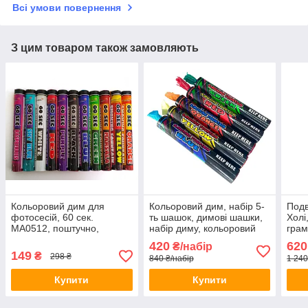
Всі умови повернення
З цим товаром також замовляють
Кольоровий дим для
Кольоровий дим, набір 5-
Подв
фотосесій, 60 сек.
ть шашок, димові шашки,
Холі
MA0512, поштучно,
набір диму, кольоровий
грам
Кольоровий дим для
дим
420
620
₴/набір
фотосесій, Кольорові
149
₴
298 ₴
840 ₴/набір
1 240
димові шашки
Купити
Купити