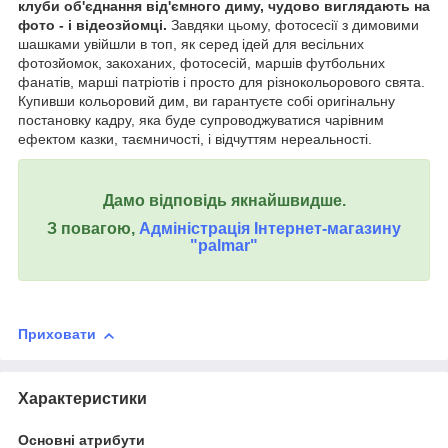
клуби об'єднання від'ємного диму, чудово виглядають на
фото - і відеозйомці.
Завдяки цьому, фотосесії з димовими
шашками увійшли в топ, як серед ідей для весільних
фотозйомок, закоханих, фотосесій, маршів футбольних
фанатів, марші патріотів і просто для різнокольорового свята.
Купивши кольоровий дим, ви гарантуєте собі оригінальну
постановку кадру, яка буде супроводжуватися чарівним
ефектом казки, таємничості, і відчуттям нереальності.
Дамо відповідь якнайшвидше.
З повагою,
Адміністрація Інтернет-магазину
"palmar"
Приховати
Характеристики
Основні атрибути