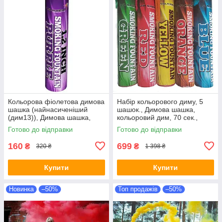
Кольорова фіолетова димова
Набір кольорового диму, 5
шашка (найнасиченіший
шашок., Димова шашка,
(дим13)), Димова шашка,
кольоровий дим, 70 сек.,
кольоровий дим,
Maxsem, Димова шашка
Готово до відправки
Готово до відправки
фиолетовый дым
160
699
₴
₴
320 ₴
1 398 ₴
Купити
Купити
Новинка
–50%
Топ продажів
–50%