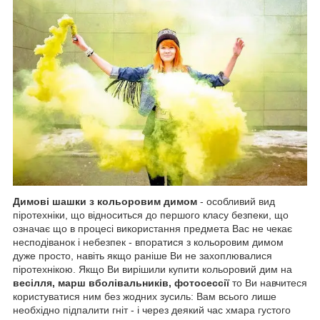
Димові шашки з кольоровим димом
- особливий вид
піротехніки, що відноситься до першого класу безпеки, що
означає що в процесі використання предмета Вас не чекає
несподіванок і небезпек - впоратися з кольоровим димом
дуже просто, навіть якщо раніше Ви не захоплювалися
піротехнікою. Якщо Ви вирішили купити кольоровий дим на
весілля, марш вболівальників, фотосессії
то Ви навчитеся
користуватися ним без жодних зусиль: Вам всього лише
необхідно підпалити гніт - і через деякий час хмара густого