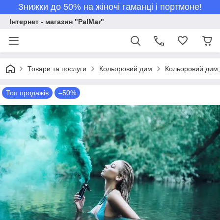
Знижки до 50% на жіночі гаманці і портмоне!
Інтернет - магазин "PalMar"
Товари та послуги
Кольоровий дим
Кольоровий дим,
Топ продажів
–50%