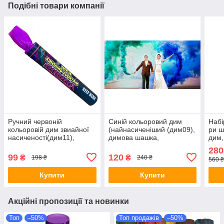
Подібні товари компанії
Ручний червоній
Синій кольоровий дим
Набі
кольоровій дим звиайної
(найнасиченіший (дим09),
ри ш
насиченості(дим11),
димова шашка,
дим,
димові шашки, Кольорові
кольоровий дим, 45 сек.
Max
280
димові шашки
для 
99
120
₴
₴
198 ₴
240 ₴
560 ₴
Купити
Купити
Акційні пропозиції та новинки
Топ
–50%
Топ продажів
–50%