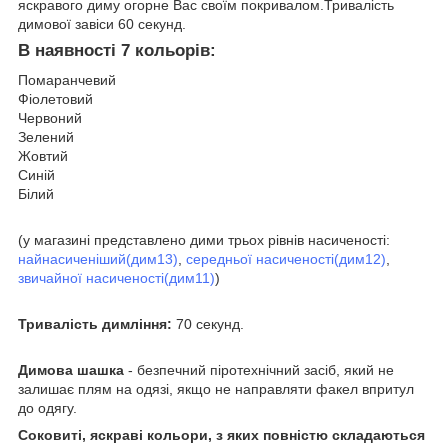
яскравого диму огорне Вас своїм покривалом.Тривалість
димової завіси 60 секунд.
В наявності 7 кольорів:
Помаранчевий
Фіолетовий
Червоний
Зелений
Жовтий
Синій
Білий
(у магазині представлено дими трьох рівнів насиченості:
найнасиченіший(дим13)
,
середньої насиченості(дим12)
,
звичайної насиченості(дим11)
)
Тривалість димління:
70 секунд.
Димова шашка
- безпечний піротехнічний засіб, який не
залишає плям на одязі, якщо не направляти факел впритул
до одягу.
Соковиті, яскраві кольори, з яких повністю складаються