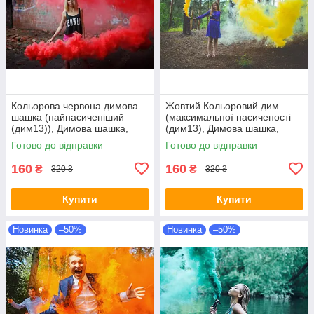
Кольорова червона димова
Жовтий Кольоровий дим
шашка (найнасиченіший
(максимальної насиченості
(дим13)), Димова шашка,
(дим13), Димова шашка,
кольоровий дим
жовтий, Цветные дымовые
Готово до відправки
Готово до відправки
шашки
160
160
₴
₴
320 ₴
320 ₴
Купити
Купити
Новинка
–50%
Новинка
–50%