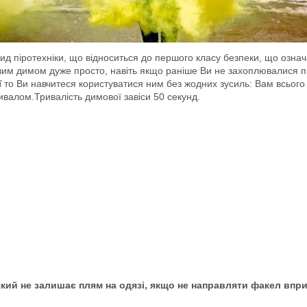
ид піротехніки, що відноситься до першого класу безпеки, що озна
ровим димом дуже просто, навіть якщо раніше Ви не захоплювалися 
ї
то Ви навчитеся користуватися ним без жодних зусиль: Вам всього л
ивалом.Тривалість димової завіси 50 секунд.
який не залишає плям на одязі, якщо не направляти факел впри