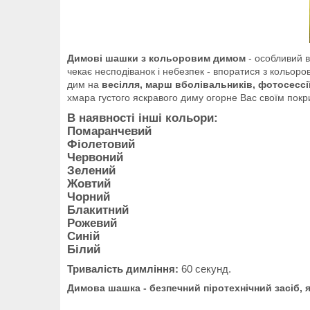
Димові шашки з кольоровим димом
- особливий в
чекає несподіванок і небезпек - впоратися з кольо
дим на
весілля, марш вболівальників, фотосессі
хмара густого яскравого диму огорне Вас своїм покр
В наявності інші кольори:
Помаранчевий
Фіолетовий
Червоний
Зелений
Жовтий
Чорний
Блакитний
Рожевий
Синій
Білий
Тривалість димління:
60 секунд.
Димова шашка - безпечний піротехнічний засіб, 