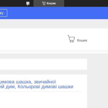
Кошик
ку
Кошик
имова шашка, звичайної
тий дим, Кольорові димові шашки