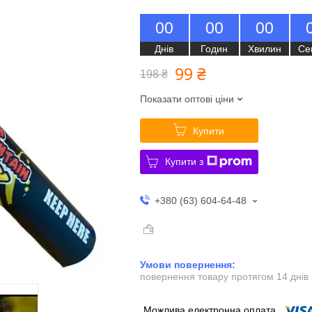
0
0
0
0
0
0
Днів
Годин
Хвилин
Се
99 ₴
198 ₴
Показати оптові ціни
Купити
Купити з
+380 (63) 604-64-48
повернення товару протягом 14 днів