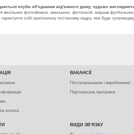
адаються клуби об'єднання від'ємного диму, чудово виглядають
я весільних фотозйомок, закоханих, фотосесій, маршів футбольних ф
гарантуєте собі оригінальну постановку кадру, яка буде супроводжу
АЦІЯ
ВАКАНСІЇ
агазина
Постачальникам і виробникам!
інформація
Партнерська програма
зин
та оплата