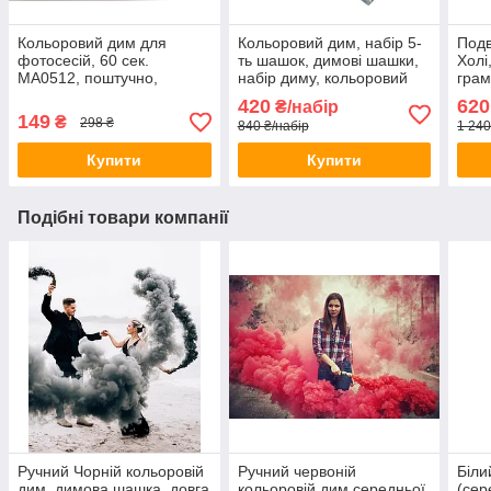
Кольоровий дим для
Кольоровий дим, набір 5-
Подв
фотосесій, 60 сек.
ть шашок, димові шашки,
Холі
MA0512, поштучно,
набір диму, кольоровий
грам
Кольоровий дим для
дим
420
620
₴/набір
фотосесій, Кольорові
149
₴
298 ₴
840 ₴/набір
1 240
димові шашки
Купити
Купити
Подібні товари компанії
Ручний Чорній кольоровій
Ручний червоній
Біли
дим, димова шашка, довга
кольоровій дим середньої
(сер