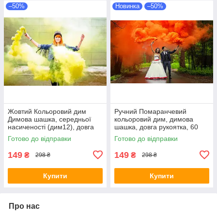
–50%
Новинка
–50%
Жовтий Кольоровий дим
Ручний Помаранчевий
Димова шашка, середньої
кольоровий дим, димова
насиченості (дим12), довга
шашка, довга рукоятка, 60
рукоятка
секунд, Помаранчевий Дим
Готово до відправки
Готово до відправки
149
149
₴
₴
298 ₴
298 ₴
Купити
Купити
Про нас