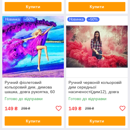
Купити
Купити
Новинка
–50%
Новинка
–50%
Ручний фіолетовий
Ручний червоній кольоровій
кольоровий дим, димова
дим середньої
шашка, довга рукоятка, 60
насиченості(дим12), довга
секунд, Цветные дымовые
рукоятка, 60 секунд
Готово до відправки
Готово до відправки
шашки
149
149
₴
₴
298 ₴
298 ₴
Купити
Купити