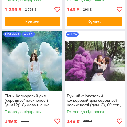
шашка
1 399
149
₴
₴
2 798 ₴
298 ₴
Купити
Купити
Новинка
–50%
–50%
Білий Кольоровий дим
Ручний фіолетовий
(середньої насиченості
кольоровий дим середньої
(дим12)) Димова шашка,
насиченості (дим12), 60 сек.,
білий, ТМ "Maxsem",
Цветной Дым
Готово до відправки
Готово до відправки
Польща, 60
149
149
₴
₴
298 ₴
298 ₴