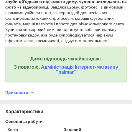
клуби об'єднання від'ємного диму, чудово виглядають на
фото - і відеозйомці.
Завдяки цьому, фотосесії з димовими
шашками увійшли в топ, як серед ідей для весільних
фотозйомок, закоханих, фотосесій, маршів футбольних
фанатів, марші патріотів і просто для різнокольорового свята.
Купивши кольоровий дим, ви гарантуєте собі оригінальну
постановку кадру, яка буде супроводжуватися чарівним
ефектом казки, таємничості, і відчуттям нереальності.
Дамо відповідь якнайшвидше.
З повагою,
Адміністрація Інтернет-магазину
"palmar"
Приховати
Характеристики
Основні атрибути
Колір
Зелений