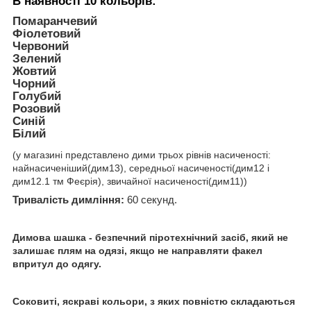
В наявності 10 кольорів:
Помаранчевий
Фіолетовий
Червоний
Зелений
Жовтий
Чорний
Голубий
Розовий
Синій
Білий
(у магазині представлено дими трьох рівнів насиченості:
найнасиченіший(дим13), середньої насиченості(дим12 і
дим12.1 тм Феєрія), звичайної насиченості(дим11))
Тривалість димління:
60 секунд.
Димова шашка - безпечний піротехнічний засіб, який не
залишає плям на одязі, якщо не направляти факел
впритул до одягу.
Соковиті, яскраві кольори, з яких повністю складаються