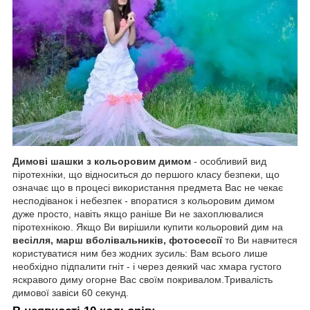
Димові шашки з кольоровим димом
- особливий вид
піротехніки, що відноситься до першого класу безпеки, що
означає що в процесі використання предмета Вас не чекає
несподіванок і небезпек - впоратися з кольоровим димом
дуже просто, навіть якщо раніше Ви не захоплювалися
піротехнікою. Якщо Ви вирішили купити кольоровий дим на
весілля, марш вболівальників, фотосессії
то Ви навчитеся
користуватися ним без жодних зусиль: Вам всього лише
необхідно підпалити гніт - і через деякий час хмара густого
яскравого диму огорне Вас своїм покривалом.Тривалість
димової завіси 60 секунд.