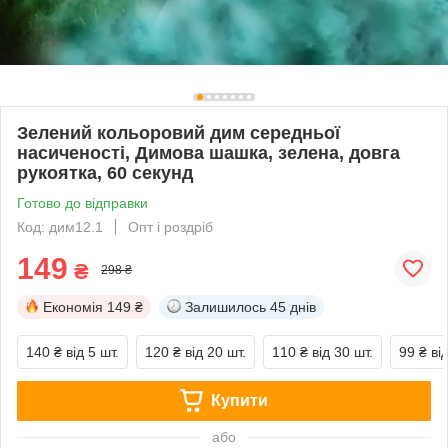
Зелений кольоровий дим середньої
насиченості, Димова шашка, зелена, довга
рукоятка, 60 секунд
Готово до відправки
Код: дим12.1
Опт і роздріб
149
₴
298 ₴
Економія
149 ₴
Залишилось
45 днів
140 ₴
від 5 шт.
120 ₴
від 20 шт.
110 ₴
від 30 шт.
99 ₴
ві
Купити
або