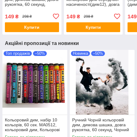
рукоятка, 60 секунд,
насиченості(дим12), довга
(дим
Чорний Дим
рукоятка, 60 секунд
біли
Пол
149
149
149
₴
₴
298 ₴
298 ₴
Купити
Купити
Акційні пропозиції та новинки
Топ продажів
–50%
Новинка
–50%
Кольоровий дим, набір 10
Ручний Чорній кольоровій
кольорів, 60 сек. MA0512,
дим, димова шашка, довга
кольоровий дим, Кольорові
рукоятка, 60 секунд, Чорний
димові шашки, Димова
Дим
Готово до відправки
Готово до відправки