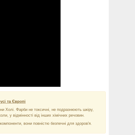
усі та Європі
ни Холі. Фарби не токсичні, не подразнюють шкіру,
оли, у відмінності від інших хімічних речовин.
омпоненти, вони повністю безпечні для здоров'я.