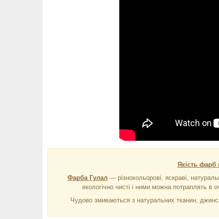
Якість фарб 
Фарба Гулал
― різнокольорові, яскраві, натураль
екологічно чисті і ними можна потраплять в оч
Чудово змиваються з натуральних тканин, джинса