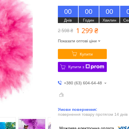
0
0
0
0
0
0
Днів
Годин
Хвилин
Се
1 299 ₴
2 598 ₴
Показати оптові ціни
Купити
Купити з
+380 (63) 604-64-48
повернення товару протягом 14 днів