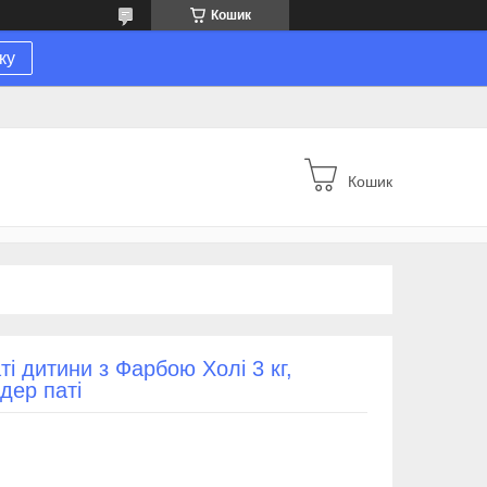
Кошик
ку
Кошик
і дитини з Фарбою Холі 3 кг,
дер паті