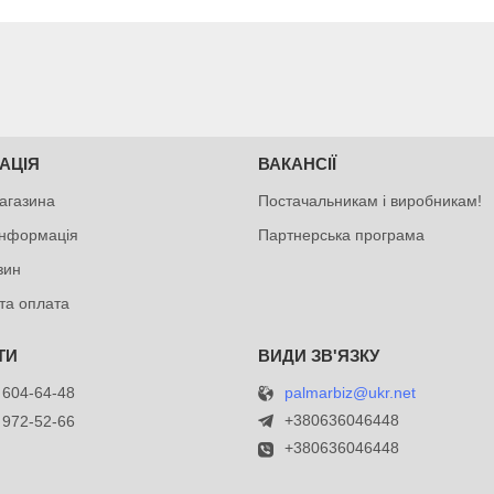
АЦІЯ
ВАКАНСІЇ
агазина
Постачальникам і виробникам!
інформація
Партнерська програма
зин
та оплата
palmarbiz@ukr.net
 604-64-48
+380636046448
 972-52-66
+380636046448