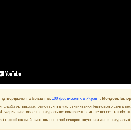
підтверджена на більш ніж
100 фестивалях в Україні
, Молдові, Білор
ні фарби які використовуються під час святкування Індійського свята вес
і. Фарби виготовлені з натуральних компонентів, які не наносять шкірі шк
 і жирної шкіри. У виготовлені фарб використовуються лише натуральні к