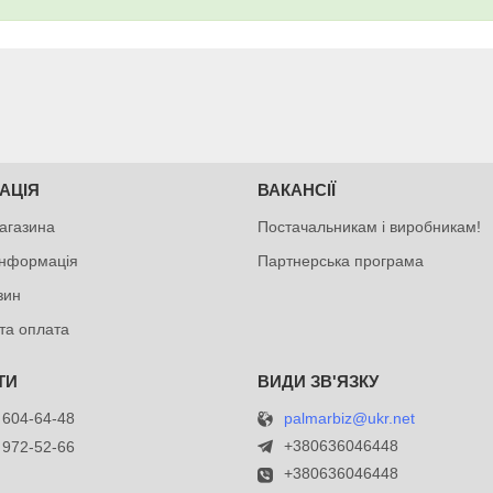
АЦІЯ
ВАКАНСІЇ
агазина
Постачальникам і виробникам!
інформація
Партнерська програма
зин
та оплата
palmarbiz@ukr.net
 604-64-48
+380636046448
 972-52-66
+380636046448