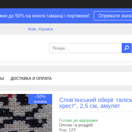
жки до 50% на жіночі гаманці і портмоне!
Отримати зниж
Київ, Україна
ТЫ
ДОСТАВКА И ОПЛАТА
–50%
Слов'янський оберіг талі
хрест", 2,5 см, амулет
Готово до відправки
Оптом і в роздріб
Код:
129