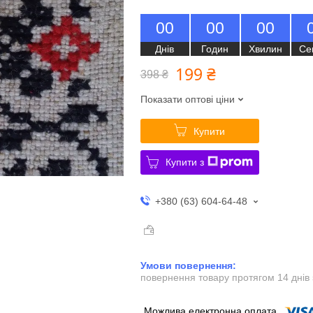
0
0
0
0
0
0
Днів
Годин
Хвилин
Се
199 ₴
398 ₴
Показати оптові ціни
Купити
Купити з
+380 (63) 604-64-48
повернення товару протягом 14 днів